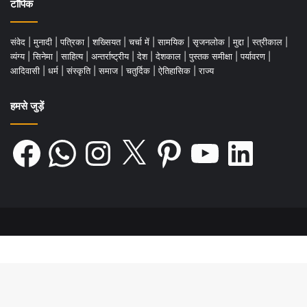
टॉपिक
संवेद
|
मुनादी
|
पत्रिका
|
शख्सियत
|
चर्चा में
|
सामयिक
|
सृजनलोक
|
मुद्दा
|
स्त्रीकाल
|
व्यंग्य
|
सिनेमा
|
साहित्य
|
अन्तर्राष्ट्रीय
|
देश
|
देशकाल
|
पुस्तक समीक्षा
|
पर्यावरण
|
आदिवासी
|
धर्म
|
संस्कृति
|
समाज
|
चतुर्दिक
|
ऐतिहासिक
|
राज्य
हमसे जुड़ें
Facebook
WhatsApp
Instagram
X
Pinterest
YouTube
LinkedIn