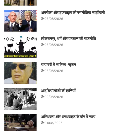
परस्पर टकराने वाले समूहों को जोड़ने की कोशिश
करते हैं तो हमें कई तरह की प्रतिरोधी शक्तियों का
अमरीका और इजराइल की रणनीतिक साझीदारी
03/08/2026
मुकाबला करना होता है। सबसे ज्यादा विरोध उन
लोगों की तरफ से होता है जो विभाजित समाज में ही
लोकतन्त्र, धर्म और पहचान की राजनीति
अपने हितों की रक्षा देखते हैं। इसके बावजूद यदि हमें
03/08/2026
दुनिया में एक आर्थिक और सामाजिक शक्ति के रूप में
अस्तित्व पाना है तो इस विभाजनकारी मानसिकता को
यायावरी में साहित्य-सृजन
03/08/2026
त्यागना ही एकमात्र विकल्प है।
आइडियोलॉजी की हानियाँ
02/08/2026
अस्थिरता और थरथराहट के दौर में न्याय
01/08/2026