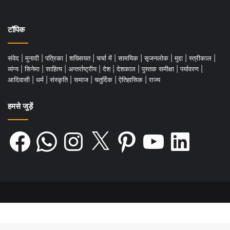
टॉपिक
संवेद
|
मुनादी
|
पत्रिका
|
शख्सियत
|
चर्चा में
|
सामयिक
|
सृजनलोक
|
मुद्दा
|
स्त्रीकाल
|
व्यंग्य
|
सिनेमा
|
साहित्य
|
अन्तर्राष्ट्रीय
|
देश
|
देशकाल
|
पुस्तक समीक्षा
|
पर्यावरण
|
आदिवासी
|
धर्म
|
संस्कृति
|
समाज
|
चतुर्दिक
|
ऐतिहासिक
|
राज्य
हमसे जुड़ें
Facebook
WhatsApp
Instagram
X
Pinterest
YouTube
LinkedIn