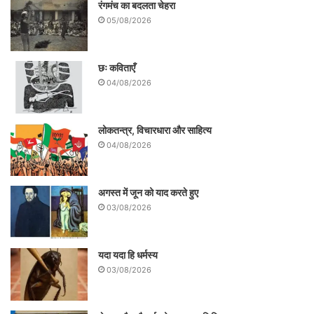
रंगमंच का बदलता चेहरा
सारे जो विषय हैं, उनके बारे में पहले से ही धारण
05/08/2026
बनाकर रिजेक्शन के खाने में डाल देते हैं।
छः कविताएँ
04/08/2026
लोकतन्त्र, विचारधारा और साहित्य
04/08/2026
अगस्त में जून को याद करते हुए
03/08/2026
यदा यदा हि धर्मस्य
03/08/2026
अरविंद गौड़ राजनीति के बड़े – बड़े सवालों को
सुलझाने के पहले छोटे – छोटे सामाजिक समस्याओं