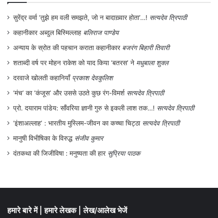
सुरेंद्र वर्मा ‘तुझे हम वली समझते, जो न बादाख़्वार होता’…!
सत्यदेव त्रिपाठी
कहानीकार अब्दुल बिस्मिल्लाह
बलिराज पाण्डेय
अन्याय के स्रोत की पहचान कराता कहानीकार
बजरंग बिहारी तिवारी
शताब्दी वर्ष पर मोहन राकेश को याद किया ‘बतरस’ ने
मधुबाला शुक्ल
दरवाजे खोलती कहानियाँ
प्रकाश देवकुलिश
‘मंच’ का ‘कंजूस’ और उससे उठते कुछ रंग-विमर्श
सत्यदेव त्रिपाठी
प्रो. दयाराम पांडेय: साँवरिया ज्ञानी गुरु से इकली लाश तक…!
सत्यदेव त्रिपाठी
‘इंशाअल्लाह’ : भारतीय मुस्लिम-जीवन का कच्चा चिट्ठा
सत्यदेव त्रिपाठी
मानुषी विभीषिका के विरुद्ध
संजीव कुमार
दंतकथा की जिजीविषा : मनुष्यता की हार
सुप्रिया पाठक
हमारे बारे में
|
हमारे लेखक
|
लेख/आलेख भेजें