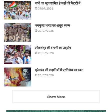
सभी का खून शामिल है यहाँ की मिट्टी में
31/07/2026
भयमुक्त भारत का अधूरा स्वप्न
30/07/2026
लोकतंत्र की वापसी का उद्घोष
28/07/2026
राज बिसारिया ने अपने वक्त में जो लड़ाई लड़ी थी,
प्रेमचंद की कहानियों में प्रतिरोध का स्वर
उसी का परिणाम इतने वर्षों के बाद आज हमें ये देखने
25/07/2026
को मिल रहा रहा है कि मध्य प्रदेश, त्रिपुरा, सिक्कम,
बनारस, बंगलरू, चंडीगढ़, हैदराबाद जैसे शहरों,
Show More
महानगरों में नाटक की अलग–अलग विधाओं में
स्पेशलाइजेशन कोर्स की पढ़ाई हो गयी है। इसके लिए