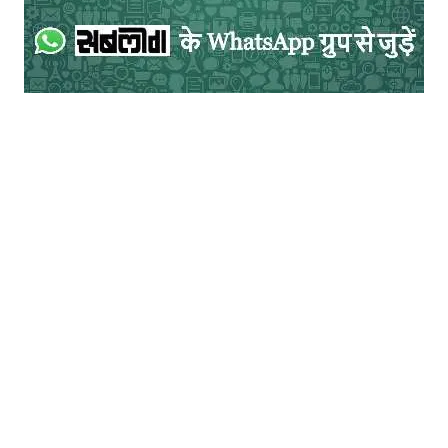
राज बिसारिया को वर्तमान सत्ता से कई स्तर पर लड़ाई
लड़नी पड़ी। उनके खिलाफ न्यायालय में मुकदमें
चले। रंगमंच से जुड़े कई जड़ – परंपरागत रंगकर्मियों
ने के तरह–तरह के आक्षेप लगा कर व्यक्तिगत स्तर
इनका विरोध किया, लेकिन राज बिसारिया का जो
व्यक्तित्व था, वो कभी झुका नहीं। और झुकना–दब
जाना उनकी आदत में शुमार भी नहीं है। फलतः 23
सितंबर 1975 में जिस भारतेंदु नाट्य अकादमी की
स्थापना की, 1980 में रंगमण्डल बनाया, सन 1986
में सत्ता के हस्तक्षेप और अंदरूनी उठा–पटक से
निराश कहे यह विक्षुब्ध होकर त्यागपत्र दे दिया।
सरकार की विवशता या लाचारी कहिए, स्वीकार नहीं
किया। नाराजगी के बावजूद सन 1989 तक कार्य