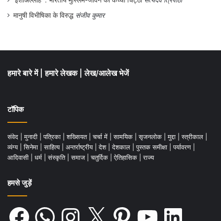
‘इंशाअल्लाह’ : भारतीय मुस्लिम-जीवन का कच्चा चिट्ठा
सत्यदेव त्रिपाठी
लिया था। देश के कोने–कोने में उन्होंने ‘बेयरफुट इन
मानुषी विभीषिका के विरुद्ध
संजीव कुमार
एथेंस’ यूंहि नाटक करने के लिए नाटक नहीं किया
था। करना होता तो सन 2010 में ही कर देते।
हमारे बारे में
|
हमारे लेखक
|
लेख/आलेख भेजें
टॉपिक
संवेद
|
मुनादी
|
पत्रिका
|
शख्सियत
|
चर्चा में
|
सामयिक
|
सृजनलोक
|
मुद्दा
|
स्त्रीकाल
|
व्यंग्य
|
सिनेमा
|
साहित्य
|
अन्तर्राष्ट्रीय
|
देश
|
देशकाल
|
पुस्तक समीक्षा
|
पर्यावरण
|
आदिवासी
|
धर्म
|
संस्कृति
|
समाज
|
चतुर्दिक
|
ऐतिहासिक
|
राज्य
हमसे जुड़ें
अपने 75 वें जन्मदिन पर अर्थात 2010 में ही उन्होंने
Facebook
WhatsApp
Instagram
X
Pinterest
YouTube
LinkedIn
बधाई देने के लिए आये सूर्य मोहन कुलश्रेष्ट को