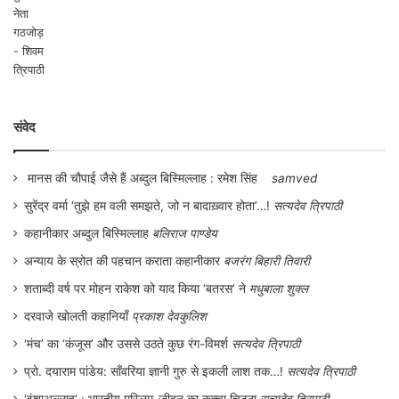
हैं। जहां दूसरे निर्देशक अपने नाटकों में सत्ता के दवाब
में पार्टी के एजेंडा को किसी न किसी रूप में रखते हुए
दिखते हैं, पार्टी प्रतीकों को रखने से परहेज नहीं
करते नजर आते हैं … वहां राज बिसारिया ‘जूलियस
संवेद
सीजर ‘, ‘एन्टीगनी’, ‘ बेयरफुट इन एथेंस’ जैसे नाटकों
के मंचन से वर्तमान मे आनेवाली अधिनायकवादी,
मानस की चौपाई जैसे हैं अब्दुल बिस्मिल्लाह : रमेश सिंह
samved
फासीवादी आहट को पहचान कर निरंतर खबरदार
सुरेंद्र वर्मा ‘तुझे हम वली समझते, जो न बादाख़्वार होता’…!
सत्यदेव त्रिपाठी
करते हुए दिखते हैं। सुकरात के माध्यम से मजबूत
कहानीकार अब्दुल बिस्मिल्लाह
बलिराज पाण्डेय
गणतंत्र की वकालत करते हुए दिखते हैं। आज के
अन्याय के स्रोत की पहचान कराता कहानीकार
बजरंग बिहारी तिवारी
दौर में जिस तरह लोकतंत्र कमजोर हो रहा है,
शताब्दी वर्ष पर मोहन राकेश को याद किया ‘बतरस’ ने
मधुबाला शुक्ल
कार्यपालिका के साथ – साथ देश की न्यायपालिका
दरवाजे खोलती कहानियाँ
प्रकाश देवकुलिश
किस तरह सत्ता के इशारे पर संचालित हो रही है, इस
‘मंच’ का ‘कंजूस’ और उससे उठते कुछ रंग-विमर्श
सत्यदेव त्रिपाठी
संकट को राज बिसारिया ने शायद बहुत पहले पहचान
प्रो. दयाराम पांडेय: साँवरिया ज्ञानी गुरु से इकली लाश तक…!
सत्यदेव त्रिपाठी