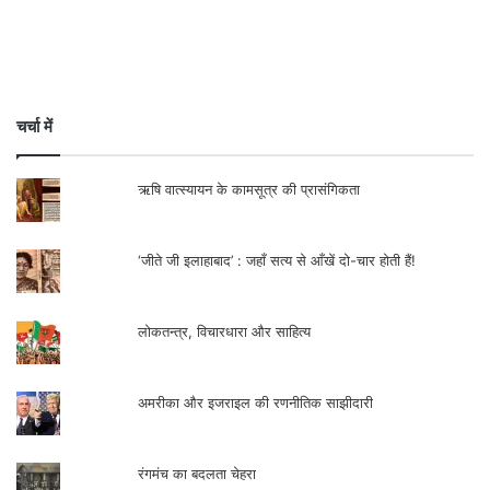
लोकतन्त्र, विचारधारा और साहित्य
लेखक राजनीति, समाज, इतिहास, कला और
अमरीका और इजराइल की रणनीतिक साझीदारी
पर्यावरण विषयों पर लिखते हैं।
सम्पर्क- +919431613789,
रंगमंच का बदलता चेहरा
pranaypriyambad@gmail.com
लोक को संजीदगी से जीती 'कोहबर' भोजपुरी फ़िल्म
.
अनसुनी आवाजों की सिनेमाई अनुगूँज
गांधीवादी आंदोलन
साहित्य और जीवन के भ्रम और यथार्थ