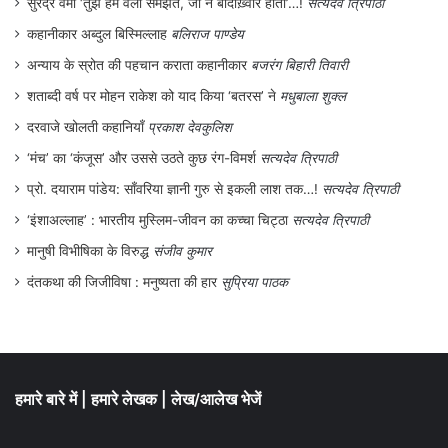
हमारे बारे में
|
हमारे लेखक
|
लेख/आलेख भेजें
टॉपिक
संवेद
|
मुनादी
|
पत्रिका
|
शख्सियत
|
चर्चा में
|
सामयिक
|
सृजनलोक
|
मुद्दा
|
स्त्रीकाल
|
व्यंग्य
|
सिनेमा
|
साहित्य
|
अन्तर्राष्ट्रीय
|
देश
|
देशकाल
|
पुस्तक समीक्षा
|
पर्यावरण
|
आदिवासी
|
धर्म
|
संस्कृति
|
समाज
|
चतुर्दिक
|
ऐतिहासिक
|
राज्य
हमसे जुड़ें
Facebook
WhatsApp
Instagram
X
Pinterest
YouTube
LinkedIn