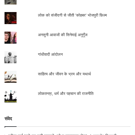
लोकतन्त्र, धर्म और पहचान की राजनीति
संवेद
सुरेंद्र वर्मा ‘तुझे हम वली समझते, जो न बादाख़्वार होता’…!
सत्यदेव त्रिपाठी
कहानीकार अब्दुल बिस्मिल्लाह
बलिराज पाण्डेय
अन्याय के स्रोत की पहचान कराता कहानीकार
बजरंग बिहारी तिवारी
शताब्दी वर्ष पर मोहन राकेश को याद किया ‘बतरस’ ने
मधुबाला शुक्ल
दरवाजे खोलती कहानियाँ
प्रकाश देवकुलिश
‘मंच’ का ‘कंजूस’ और उससे उठते कुछ रंग-विमर्श
सत्यदेव त्रिपाठी
प्रो. दयाराम पांडेय: साँवरिया ज्ञानी गुरु से इकली लाश तक…!
सत्यदेव त्रिपाठी
‘इंशाअल्लाह’ : भारतीय मुस्लिम-जीवन का कच्चा चिट्ठा
सत्यदेव त्रिपाठी
मानुषी विभीषिका के विरुद्ध
संजीव कुमार
दंतकथा की जिजीविषा : मनुष्यता की हार
सुप्रिया पाठक