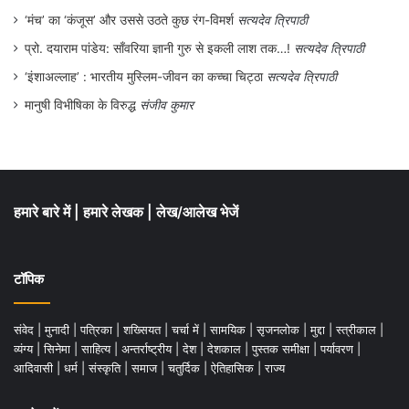
‘मंच’ का ‘कंजूस’ और उससे उठते कुछ रंग-विमर्श
सत्यदेव त्रिपाठी
प्रो. दयाराम पांडेय: साँवरिया ज्ञानी गुरु से इकली लाश तक…!
सत्यदेव त्रिपाठी
‘इंशाअल्लाह’ : भारतीय मुस्लिम-जीवन का कच्चा चिट्ठा
सत्यदेव त्रिपाठी
मानुषी विभीषिका के विरुद्ध
संजीव कुमार
हमारे बारे में
|
हमारे लेखक
|
लेख/आलेख भेजें
टॉपिक
संवेद
|
मुनादी
|
पत्रिका
|
शख्सियत
|
चर्चा में
|
सामयिक
|
सृजनलोक
|
मुद्दा
|
स्त्रीकाल
|
व्यंग्य
|
सिनेमा
|
साहित्य
|
अन्तर्राष्ट्रीय
|
देश
|
देशकाल
|
पुस्तक समीक्षा
|
पर्यावरण
|
आदिवासी
|
धर्म
|
संस्कृति
|
समाज
|
चतुर्दिक
|
ऐतिहासिक
|
राज्य