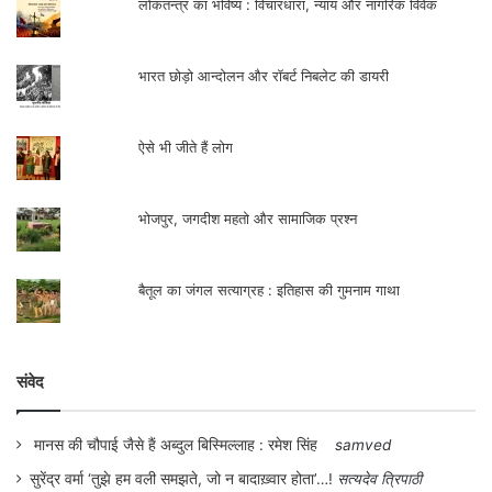
आत्म-संकीर्णता की विराट और विकट परिणति है।
लोकतन्त्र का भविष्य : विचारधारा, न्याय और नागरिक विवेक
यह हमारे कुछ ऐसे जीवन-सिद्धांतों को सर्जित करती है
भारत छोड़ो आन्दोलन और रॉबर्ट निबलेट की डायरी
जिससे हिंसा को बहुआयामी विविध रूप मिला करता
है। 1.भौतिकवाद, 2.भोगवाद 3.सुखवाद,
ऐसे भी जीते हैं लोग
4.स्वार्थवाद, 5.उपभोक्तावाद, 6.पूंजीवाद 7.
साम्राज्यवाद 8.औद्योगिकी- प्रौद्योगिकी
भोजपुर, जगदीश महतो और सामाजिक प्रश्न
निर्भरपरस्तता वाद, 9.अधिकारिता वाद
10.अनियंत्रित स्वच्छंदता 11.आभासीय आवश्यकता
बैतूल का जंगल सत्याग्रह : इतिहास की गुमनाम गाथा
एवं उपभोगका विस्तीर्ण-बाजारवाद आदि ऐसे ही कुछ
जीवन- सिद्धांत हैं जो समस्त पर्यावरणीय संकट को
बहु विविध रूप देने का काम करते हैं। यह पर्यावरणीय
संवेद
अन्याय को एक विशाल रूप देने का काम किया है।
मानस की चौपाई जैसे हैं अब्दुल बिस्मिल्लाह : रमेश सिंह
samved
प्रश्न उठता है जब पर्यावरण की समस्त समस्याओं के
सुरेंद्र वर्मा ‘तुझे हम वली समझते, जो न बादाख़्वार होता’…!
सत्यदेव त्रिपाठी