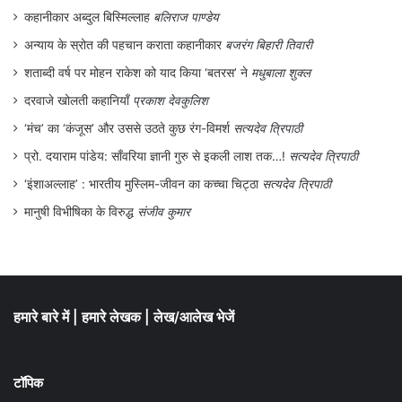
कहानीकार अब्दुल बिस्मिल्लाह
बलिराज पाण्डेय
मूल में आत्म-संकीर्णता है और उसके द्वारा सृजित
अन्याय के स्रोत की पहचान कराता कहानीकार
बजरंग बिहारी तिवारी
हिंसा एवं हिंसा के सिद्धांतों का विस्तार है तो आखिर वह
शताब्दी वर्ष पर मोहन राकेश को याद किया ‘बतरस’ ने
मधुबाला शुक्ल
कौन सा मौलिक सिद्धांत होगा जिससे पर्यावरण की
दरवाजे खोलती कहानियाँ
प्रकाश देवकुलिश
अक्षुण्णता, दूसरे शब्दों में अस्तित्व की अक्षुण्णता बनी
‘मंच’ का ‘कंजूस’ और उससे उठते कुछ रंग-विमर्श
सत्यदेव त्रिपाठी
रहेगी? वस्तुतः अहिंसा जीवन का आधारभूत सिद्धांत है
प्रो. दयाराम पांडेय: साँवरिया ज्ञानी गुरु से इकली लाश तक…!
सत्यदेव त्रिपाठी
और वही अस्तित्व की अक्षुण्णता का सिद्धांत है। चूँकि
‘इंशाअल्लाह’ : भारतीय मुस्लिम-जीवन का कच्चा चिट्ठा
सत्यदेव त्रिपाठी
हिंसा के व्यापक आयाम एवं विस्तार ने अहिंसा के
मानुषी विभीषिका के विरुद्ध
संजीव कुमार
अस्तित्व को विस्थापित किया है इसलिए अहिंसा का
बहु विविध व्यापक विस्तार ही पर्यावरणीय समस्याओं
का अंत कर सकता है । लेकिन प्रश्न उठता है कि
हमारे बारे में
|
हमारे लेखक
|
लेख/आलेख भेजें
अहिंसा का विस्तार कैसे संभव है? बिना-आत्म
परिष्करण और आत्म-विस्तीर्णता के यह संभव नहीं है
टॉपिक
। पुनः प्रश्न उठता है कि यह परिष्करण कैसे संभव