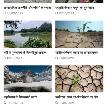
मानव की परिधि के इर्द-गिर्द ही देखते, अनुभूत करते
समसामयिक राजनीति और नदियों के सवाल
प्रकृति के साथ मनुष्य का दुर्व्यवहार
और उससे कांपते और भयभीत रहने तक सीमित कर
08/03/2025
16/08/2024
दिया है। आज हमारी हिंसा- दृष्टि के ज्ञानमीमांसीय
प्रमाण-शास्त्र का विस्तार कुछ हद तक पशुओं,
पक्षियों, मछलियों आदि तक किया गया है लेकिन पेड़-
पौधों के प्रति होने वाले हिंसा के बोध को विकसित
करने में, हम, अब भी असफल रहे हैं।
नदी के पुनर्जीवन से जिन्दगी हुई आसान
पारिस्थितिकीय संहार का अपराधीकरण
15/08/2024
09/08/2024
खून से लथपथ, रोते बिलखते, दर्द से कराहते अपने
सगे-संबंधियों के साथ होने वाली हिंसा की भयावहता
का अनुभव तो, हम, करते हैं और कुछ हद तक अपने
पालतू कुत्ते, खरगोश, गाय, बैल, घोड़े आदि के दर्द भी
महाविनाश के विश्वव्यापी खतरे
पर्यावरण: खाने का और दिखाने का और
महसूस करते हैं लेकिन अब इस बात की जरूरत
04/08/2024
02/08/2024