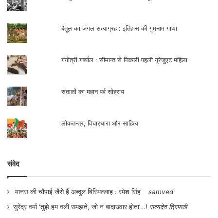
दरमियान निरुद्देश्‍य लोगों ने जुनैद खान को मार दिया
था, तो मैंने फेसबुक पर उनकी निंदा की थी। लेकिन
बैतूल का जंगल सत्याग्रह : इतिहास की गुमनाम गाथा
जब यह मेरे साथ हुआ … ।’’ – वे अपना वाक्‍य पूरा
नहीं करते।
गंगोत्री गर्ब्याल : सीमान्त से निकली पहली ग्रेजुएट महिला
एक दूसरी चुप्‍पी के बाद वे कहते हैं कि ‘‘योगी जी ही
संतालों का महान पर्व सोहराय
आपको बतायेंगे कि क्‍या मेरी मुसलिम पहचान मुझे
दंडित करने का कारण थी। हाँ, एक बिंदु के बाद मैं
लोकतन्त्र, विचारधारा और साहित्य
सोचता था कि अगले पाँच सालों तक मैं बाहर निकलने
में सक्षम नहीं हो पाऊँगा जब तक कि वे (आदित्‍यनाथ)
संवेद
वहाँ हैं।’’
मानस की चौपाई जैसे हैं अब्दुल बिस्मिल्लाह : रमेश सिंह
samved
कफील की बीबी शबिस्ता और अम्‍मी नुज़हत परवीन
सुरेंद्र वर्मा ‘तुझे हम वली समझते, जो न बादाख़्वार होता’…!
सत्यदेव त्रिपाठी
उसके मामले में अनुनय-विनय करने के लिए