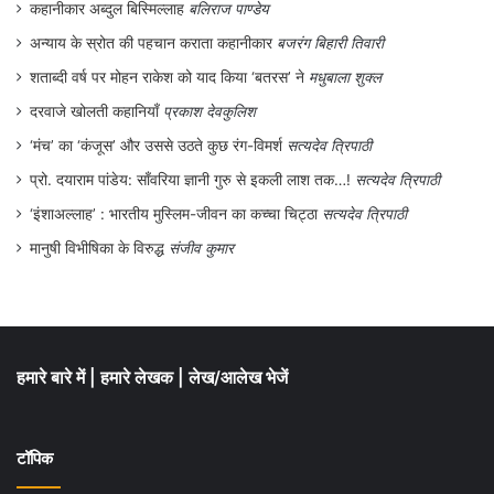
कहानीकार अब्दुल बिस्मिल्लाह
बलिराज पाण्डेय
मुख्‍यमंत्री से मिली थी किंतु जो कुछ आदित्‍यनाथ ने
अन्याय के स्रोत की पहचान कराता कहानीकार
बजरंग बिहारी तिवारी
प्रत्‍यक्षत: कहा, वह यही था कि – ‘‘न्‍याय किया
शताब्दी वर्ष पर मोहन राकेश को याद किया ‘बतरस’ ने
मधुबाला शुक्ल
जायेगा।’’
दरवाजे खोलती कहानियाँ
प्रकाश देवकुलिश
‘मंच’ का ‘कंजूस’ और उससे उठते कुछ रंग-विमर्श
सत्यदेव त्रिपाठी
यह परिवार महीनों शांत रहा लेकिन जब 9 अप्रैल को
प्रो. दयाराम पांडेय: साँवरिया ज्ञानी गुरु से इकली लाश तक…!
सत्यदेव त्रिपाठी
पुष्‍पा सेल्‍स के मालिक मनीष भंडारी और 9 आरोपियों
‘इंशाअल्लाह’ : भारतीय मुस्लिम-जीवन का कच्चा चिट्ठा
सत्यदेव त्रिपाठी
में से एक को जमानत मिल गई तो उन्‍हें महसूस हुआ
मानुषी विभीषिका के विरुद्ध
संजीव कुमार
कि उन्‍हें कफील के मामले को शीघ्र निपटाने की
जरूरत है। 18 अप्रैल को अपनी भूमिका को स्‍पष्‍ट
करते हुए और न्‍याय की गुहार लगाते हुए कफील ने
हमारे बारे में
|
हमारे लेखक
|
लेख/आलेख भेजें
दस पृष्‍ठों का पत्र लिखा। उन्‍होंने लिखा ‘‘मैंने यह
सोचते हुए अपने परिवार को अपमान और यंत्रणा से
टॉपिक
बचाने के लिए समर्पण किया कि जब मैंने कुछ भी गलत