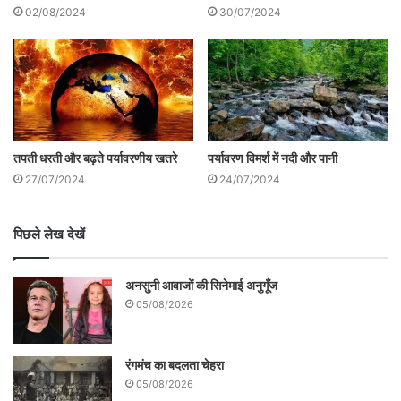
02/08/2024
30/07/2024
जुड़े मामलों में दखल का क्षेत्राधिकार नहीं है, वहीं
दूसरी ओर हमारी वर्तमान संघीय सरकार
पारिस्थितिकीय संहार को वैधानिकता प्रदान करने
वाली है, जैसे वन संरक्षण (संशोधन) विधेयक 2023
और जैव विविधता (संशोधन) विधेयक 2023 जैसे
तपती धरती और बढ़ते पर्यावरणीय खतरे
पर्यावरण विमर्श में नदी और पानी
विवादास्‍पद प्रस्‍तावित कानून। पर्यावरणविदों का
27/07/2024
24/07/2024
मानना है कि इन विधेयकों के कानून बन जाने पर देश
के कुल वन क्षेत्र में चिन्ताजनक स्‍तर तक कमी आ
पिछले लेख देखें
सकती है।
अनसुनी आवाजों की सिनेमाई अनुगूँज
05/08/2026
रंगमंच का बदलता चेहरा
05/08/2026