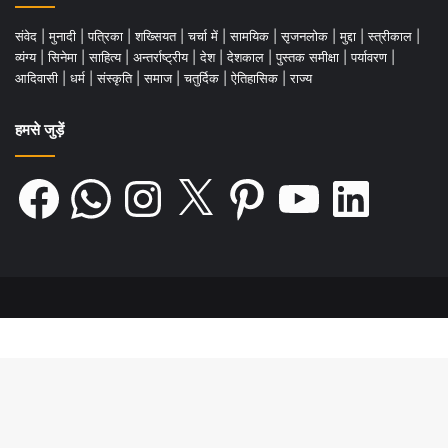
संवेद
|
मुनादी
|
पत्रिका
|
शख्सियत
|
चर्चा में
|
सामयिक
|
सृजनलोक
|
मुद्दा
|
स्त्रीकाल
|
व्यंग्य
|
सिनेमा
|
साहित्य
|
अन्तर्राष्ट्रीय
|
देश
|
देशकाल
|
पुस्तक समीक्षा
|
पर्यावरण
|
आदिवासी
|
धर्म
|
संस्कृति
|
समाज
|
चतुर्दिक
|
ऐतिहासिक
|
राज्य
हमसे जुड़ें
Facebook
WhatsApp
Instagram
X
Pinterest
YouTube
LinkedIn