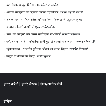
कहानीकार अब्दुल बिस्मिल्लाह
बलिराज पाण्डेय
अन्याय के स्रोत की पहचान कराता कहानीकार
बजरंग बिहारी तिवारी
शताब्दी वर्ष पर मोहन राकेश को याद किया ‘बतरस’ ने
मधुबाला शुक्ल
दरवाजे खोलती कहानियाँ
प्रकाश देवकुलिश
‘मंच’ का ‘कंजूस’ और उससे उठते कुछ रंग-विमर्श
सत्यदेव त्रिपाठी
प्रो. दयाराम पांडेय: साँवरिया ज्ञानी गुरु से इकली लाश तक…!
सत्यदेव त्रिपाठी
‘इंशाअल्लाह’ : भारतीय मुस्लिम-जीवन का कच्चा चिट्ठा
सत्यदेव त्रिपाठी
मानुषी विभीषिका के विरुद्ध
संजीव कुमार
हमारे बारे में
|
हमारे लेखक
|
लेख/आलेख भेजें
टॉपिक