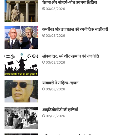
चेतना और सौन्दर्य-बोध का नया क्षितिज
सोचे कि पत्रकारिता के पाठ्यक्रम में कैसी किताबें
03/08/2026
पढ़ाई जानी चाहिए-यकीनन ‘भारतबोध का नया समय’
जैसी!!
अमरीका और इजराइल की रणनीतिक साझीदारी
03/08/2026
पुस्तक : भारतबोध का नया समय
लेखक : प्रो. संजय द्विवेदी
मूल्य
:
500 रुपये
लोकतन्त्र, धर्म और पहचान की राजनीति
03/08/2026
प्रकाशक : यश पब्लिकेशंस, 4754/23, अंसारी रोड़, दरियागंज, नई दिल्ली-110002
.
यायावरी में साहित्य-सृजन
03/08/2026
आइडियोलॉजी की हानियाँ
02/08/2026