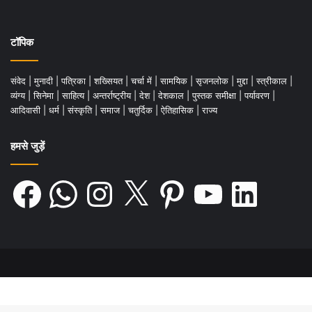
टॉपिक
संवेद
|
मुनादी
|
पत्रिका
|
शख्सियत
|
चर्चा में
|
सामयिक
|
सृजनलोक
|
मुद्दा
|
स्त्रीकाल
|
व्यंग्य
|
सिनेमा
|
साहित्य
|
अन्तर्राष्ट्रीय
|
देश
|
देशकाल
|
पुस्तक समीक्षा
|
पर्यावरण
|
आदिवासी
|
धर्म
|
संस्कृति
|
समाज
|
चतुर्दिक
|
ऐतिहासिक
|
राज्य
हमसे जुड़ें
Facebook
WhatsApp
Instagram
X
Pinterest
YouTube
LinkedIn