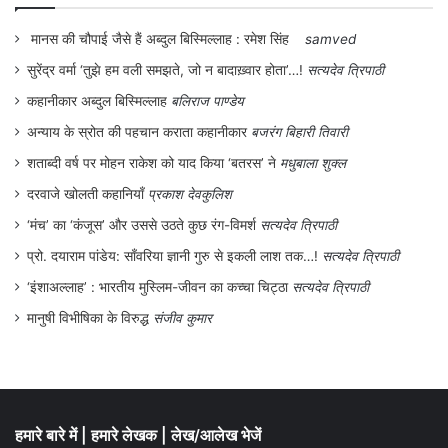
मानस की चौपाई जैसे हैं अब्दुल बिस्मिल्लाह : रमेश सिंह
samved
सुरेंद्र वर्मा ‘तुझे हम वली समझते, जो न बादाख़्वार होता’…!
सत्यदेव त्रिपाठी
कहानीकार अब्दुल बिस्मिल्लाह
बलिराज पाण्डेय
अन्याय के स्रोत की पहचान कराता कहानीकार
बजरंग बिहारी तिवारी
शताब्दी वर्ष पर मोहन राकेश को याद किया ‘बतरस’ ने
मधुबाला शुक्ल
दरवाजे खोलती कहानियाँ
प्रकाश देवकुलिश
‘मंच’ का ‘कंजूस’ और उससे उठते कुछ रंग-विमर्श
सत्यदेव त्रिपाठी
प्रो. दयाराम पांडेय: साँवरिया ज्ञानी गुरु से इकली लाश तक…!
सत्यदेव त्रिपाठी
‘इंशाअल्लाह’ : भारतीय मुस्लिम-जीवन का कच्चा चिट्ठा
सत्यदेव त्रिपाठी
मानुषी विभीषिका के विरुद्ध
संजीव कुमार
हमारे बारे में
|
हमारे लेखक
|
लेख/आलेख भेजें