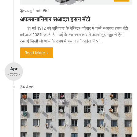
फाल्गुनी शर्मा
1
अफसानानिगार सआदत हसन मंटो
11 मई 1912 को लुधियाना के बैरिस्टर परिवार में जन्मे सआदत हसन मंटो
की आज 108वीं जयंती है। उर्दू के इस रचनाकार ने अपनी सूझ-बूझ से ऐसी
रचनाएँ लिखीं जो आज के समय में समाज को आईना दिखा…
Read More »
Apr
- 2020 -
24 April