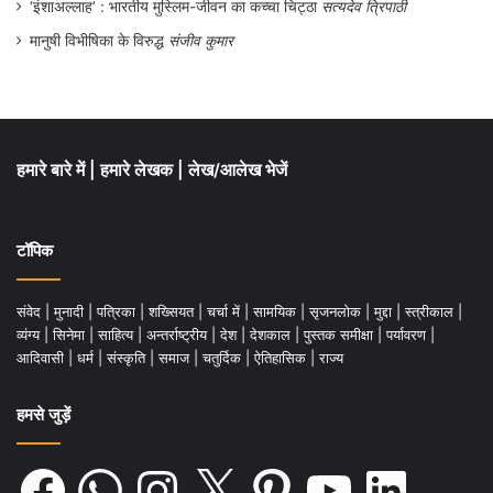
‘इंशाअल्लाह’ : भारतीय मुस्लिम-जीवन का कच्चा चिट्ठा
सत्यदेव त्रिपाठी
मानुषी विभीषिका के विरुद्ध
संजीव कुमार
हमारे बारे में
|
हमारे लेखक
|
लेख/आलेख भेजें
टॉपिक
संवेद
|
मुनादी
|
पत्रिका
|
शख्सियत
|
चर्चा में
|
सामयिक
|
सृजनलोक
|
मुद्दा
|
स्त्रीकाल
|
व्यंग्य
|
सिनेमा
|
साहित्य
|
अन्तर्राष्ट्रीय
|
देश
|
देशकाल
|
पुस्तक समीक्षा
|
पर्यावरण
|
आदिवासी
|
धर्म
|
संस्कृति
|
समाज
|
चतुर्दिक
|
ऐतिहासिक
|
राज्य
हमसे जुड़ें
Facebook
WhatsApp
Instagram
X
Pinterest
YouTube
LinkedIn