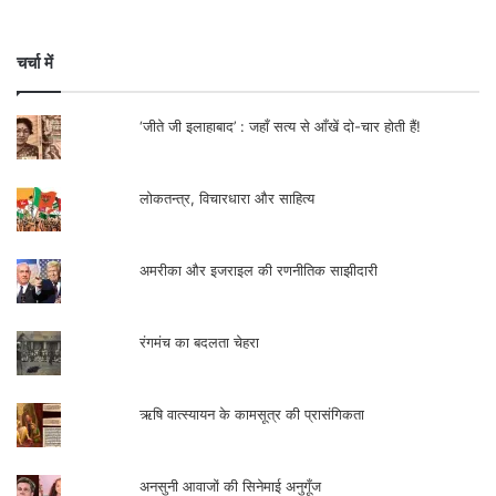
चर्चा में
‘जीते जी इलाहाबाद’ : जहाँ सत्य से आँखें दो-चार होती हैं!
लोकतन्त्र, विचारधारा और साहित्य
ब्यूटी पार्लर में काम करने वाली एक और युवती कहती
अमरीका और इजराइल की रणनीतिक साझीदारी
है, ”सिर्फ तालिबान का नाम ही हमारे मन में खौफ भर
देता है।” तमिला पाजमान कहती हैं कि वह पुराना
रंगमंच का बदलता चेहरा
अफगानिस्तान नहीं चाहती हैं लेकिन वे शांति चाहती
ऋषि वात्स्यायन के कामसूत्र की प्रासंगिकता
हैं। वे कहती हैं, ”अगर हमे यकीन हो कि हमारे पास
शांति होगी, तो हम हिजाब पहनेंगे, काम करेंगे और
अनसुनी आवाजों की सिनेमाई अनुगूँज