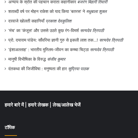
होगा।
अफगानिस्तान की राजधानी काबुल में सादत
अन्याय के स्रोत की पहचान कराता कहानीकार
बजरंग बिहारी तिवारी
शताब्दी वर्ष पर मोहन राकेश को याद किया ‘बतरस’ ने
मधुबाला शुक्ल
के ब्यूटी पार्लर में 24 साल की सुल्ताना करीमी बड़े ही
दरवाजे खोलती कहानियाँ
प्रकाश देवकुलिश
आत्मविश्वास के साथ इस पार्लर में काम करती हैं और
‘मंच’ का ‘कंजूस’ और उससे उठते कुछ रंग-विमर्श
सत्यदेव त्रिपाठी
उन्हें मेकअप और हेयर स्टाइल करने का जुनून है।
प्रो. दयाराम पांडेय: साँवरिया ज्ञानी गुरु से इकली लाश तक…!
सत्यदेव त्रिपाठी
करीमी और अन्य युवा महिलाएँ जो पार्लर में काम कर
‘इंशाअल्लाह’ : भारतीय मुस्लिम-जीवन का कच्चा चिट्ठा
सत्यदेव त्रिपाठी
रही हैं, उन्होंने कभी तालिबान के शासन का अनुभव
मानुषी विभीषिका के विरुद्ध
संजीव कुमार
नहीं किया। लेकिन वे सभी यह चिंता करती हैं कि
दंतकथा की जिजीविषा : मनुष्यता की हार
सुप्रिया पाठक
अगर तालिबान सत्ता हासिल कर लेता है, तो उनके
सपने खत्म हो जाएंगे।
करीमी कहती हैं, ”तालिबान की वापसी के साथ समाज
हमारे बारे में
|
हमारे लेखक
|
लेख/आलेख भेजें
बदल जाएगा और तबाह हो जाएगा। महिलाओं को
छिपना पड़ेगा और उन्हें घर से बाहर जाने के लिए बुर्का
टॉपिक
पहनना पड़ेगा।” अभी जिस तरह के कपड़े करीमी