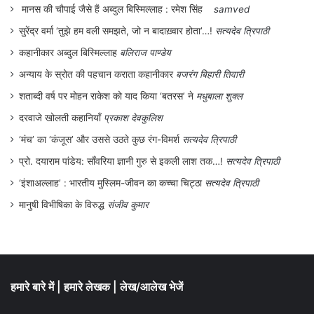
मानस की चौपाई जैसे हैं अब्दुल बिस्मिल्लाह : रमेश सिंह
samved
आकांक्षा का प्रतीक है जो विनाश के बीच भी सृजन
सुरेंद्र वर्मा ‘तुझे हम वली समझते, जो न बादाख़्वार होता’…!
सत्यदेव त्रिपाठी
और संवेदना को बचाए रखना चाहती है।
कहानीकार अब्दुल बिस्मिल्लाह
बलिराज पाण्डेय
अन्याय के स्रोत की पहचान कराता कहानीकार
बजरंग बिहारी तिवारी
युद्ध मनुष्यता के प्रतिपक्ष में खड़ा होता है। इसके
शताब्दी वर्ष पर मोहन राकेश को याद किया ‘बतरस’ ने
मधुबाला शुक्ल
बरक्स साहित्य, कला और संस्कृति एक ऐसे मानवीय
दरवाजे खोलती कहानियाँ
प्रकाश देवकुलिश
पक्ष की रक्षा करते हैं, जहाँ संवाद, करुणा और सह-
‘मंच’ का ‘कंजूस’ और उससे उठते कुछ रंग-विमर्श
सत्यदेव त्रिपाठी
अस्तित्व की सम्भावना बची रहती है।
प्रो. दयाराम पांडेय: साँवरिया ज्ञानी गुरु से इकली लाश तक…!
सत्यदेव त्रिपाठी
‘इंशाअल्लाह’ : भारतीय मुस्लिम-जीवन का कच्चा चिट्ठा
सत्यदेव त्रिपाठी
मानुषी विभीषिका के विरुद्ध
संजीव कुमार
हमारे बारे में
|
हमारे लेखक
|
लेख/आलेख भेजें