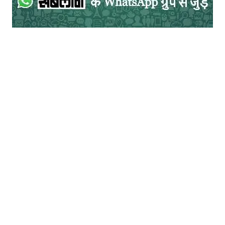
आयी है। कृष्णा सोबती की “सिक्का बदल गया”, भीष्म
साहनी की “अमृतसर आ गया है”, चंद्रधर शर्मा गुलेरी
की “उसने कहा था” जैसी रचनाएँ मानवीय संवेदना को
केन्द्र में रखती हैं। विश्व साहित्य में ऑल क्वायट
ऑन द वेस्टर्न फ्रंट युद्ध की निरर्थकता का मार्मिक
चित्रण करता है। धर्मवीर भारती का काव्य-नाटक
‘अन्धा युग’ युद्ध के बाद की नैतिक और मानसिक
विघटन की कथा है, जहाँ मनुष्य अपने ही अन्धकार में
फँस जाता है।
युद्ध केवल भौतिक विनाश नहीं करता, बल्कि मानवीय
मूल्यों, नैतिकताओं और आन्तरिक संवेदनाओं को भी
झुलसा देता है। बमों और मिसाइलों के विस्फोट के
साथ जो ध्वंस होता है, उसमें केवल इमारतें ही नहीं