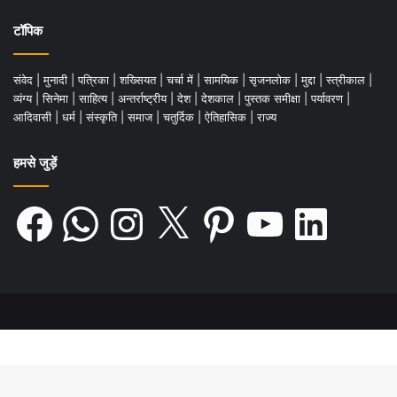
टॉपिक
संवेद
|
मुनादी
|
पत्रिका
|
शख्सियत
|
चर्चा में
|
सामयिक
|
सृजनलोक
|
मुद्दा
|
स्त्रीकाल
|
व्यंग्य
|
सिनेमा
|
साहित्य
|
अन्तर्राष्ट्रीय
|
देश
|
देशकाल
|
पुस्तक समीक्षा
|
पर्यावरण
|
आदिवासी
|
धर्म
|
संस्कृति
|
समाज
|
चतुर्दिक
|
ऐतिहासिक
|
राज्य
हमसे जुड़ें
Facebook
WhatsApp
Instagram
X
Pinterest
YouTube
LinkedIn