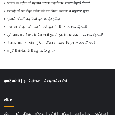
अन्याय के स्रोत की पहचान कराता कहानीकार
बजरंग बिहारी तिवारी
शताब्दी वर्ष पर मोहन राकेश को याद किया ‘बतरस’ ने
मधुबाला शुक्ल
दरवाजे खोलती कहानियाँ
प्रकाश देवकुलिश
‘मंच’ का ‘कंजूस’ और उससे उठते कुछ रंग-विमर्श
सत्यदेव त्रिपाठी
प्रो. दयाराम पांडेय: साँवरिया ज्ञानी गुरु से इकली लाश तक…!
सत्यदेव त्रिपाठी
‘इंशाअल्लाह’ : भारतीय मुस्लिम-जीवन का कच्चा चिट्ठा
सत्यदेव त्रिपाठी
मानुषी विभीषिका के विरुद्ध
संजीव कुमार
हमारे बारे में
|
हमारे लेखक
|
लेख/आलेख भेजें
टॉपिक
संवेद
|
मुनादी
|
पत्रिका
|
शख्सियत
|
चर्चा में
|
सामयिक
|
सृजनलोक
|
मुद्दा
|
स्त्रीकाल
|