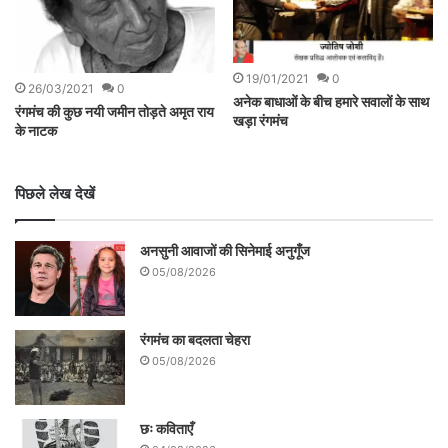
19/01/2021
0
26/03/2021
0
अनेक बाधाओं के बीच हमारे सवालों के साथ
रंगमंच की कुछ नयी जमीन तोड़ते अमृत राय
खड़ा रंगमंच
के नाटक
पिछले लेख देखें
अनसुनी आवाजों की सिनेमाई अनुगूँज
05/08/2026
रंगमंच का बदलता चेहरा
05/08/2026
छः कविताएँ