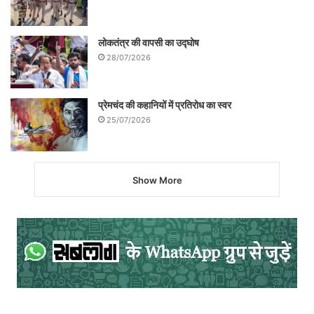
खुली रह गयी। बहुतों को तो आज भी इस कड़वी
सच्चाई पर विश्वास नहीं होता है। आसानी से इस
लोकतंत्र की वापसी का उद्घोष
सच्चाई को स्वीकारने को तैयार नहीं होते हैं।
28/07/2026
प्रेमचंद की कहानियों में प्रतिरोध का स्वर
25/07/2026
Show More
हिन्दी रंगमंच में ‘कोर्ट मार्शल’ ऐसा रंग द्वार है जहाँ से