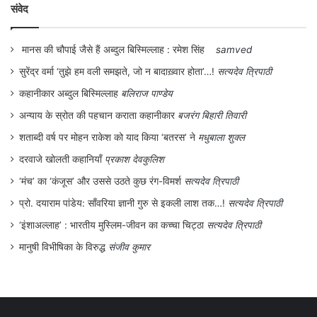
संवेद
विच्छिन्न होने से सामाजिक व्यवस्था खंडित हो
जाएगी। इसलिए ऐसे लोगों में यह अन्तर्विरोध देखने
मानस की चौपाई जैसे हैं अब्दुल बिस्मिल्लाह : रमेश सिंह
samved
को मिल जाता है जो वर्ण व्यवस्था को बचाये भी रखना
सुरेंद्र वर्मा ‘तुझे हम वली समझते, जो न बादाख़्वार होता’…!
सत्यदेव त्रिपाठी
चाहते हैं और दूसरी तरफ़ भेदभाव को दूर भी करना
कहानीकार अब्दुल बिस्मिल्लाह
बलिराज पाण्डेय
चाहते हैं।
अन्याय के स्रोत की पहचान कराता कहानीकार
बजरंग बिहारी तिवारी
शताब्दी वर्ष पर मोहन राकेश को याद किया ‘बतरस’ ने
मधुबाला शुक्ल
जाति और वर्ण को लेकर अम्बेडकर और गांधी में इसी
दरवाजे खोलती कहानियाँ
प्रकाश देवकुलिश
तरह का मतभेद था और एक लंबे समय तक रहा।
‘मंच’ का ‘कंजूस’ और उससे उठते कुछ रंग-विमर्श
सत्यदेव त्रिपाठी
सन् 1936 में लाहौर में ‘जात-पात तोड़क समाज’
प्रो. दयाराम पांडेय: साँवरिया ज्ञानी गुरु से इकली लाश तक…!
सत्यदेव त्रिपाठी
द्वारा आयोजित सम्मेलन में अम्बेडकर को भाषण देने के
‘इंशाअल्लाह’ : भारतीय मुस्लिम-जीवन का कच्चा चिट्ठा
सत्यदेव त्रिपाठी
मानुषी विभीषिका के विरुद्ध
संजीव कुमार
लिए बुलाया गया था, उसके लिए उन्होंने ‘जाति का
विनाश’ नाम से एक विस्तृत लेख तैयार किया था।
भले वो भाषण उन्हें नहीं देने दिया गया, लेकिन उसमें