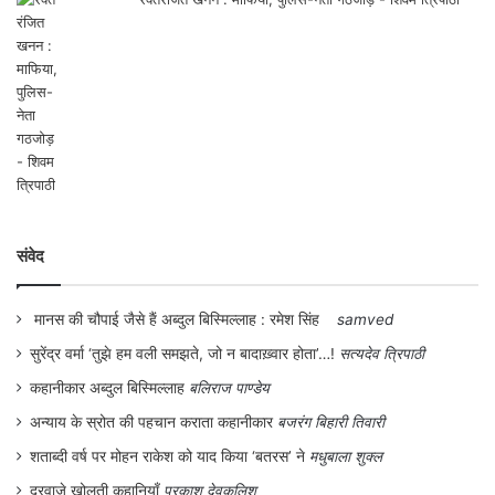
बिहार और उत्तर प्रदेश के थे। वास्तव में अंतर-
राज्यीय प्रव्रजन का मुख्य स्रोत उत्तर प्रदेश,
बिहार, राजस्थान और मध्य प्रदेश जैसे हिन्दी प्रदेश
हैं जो कुल प्रव्रजन के पचास प्रतिशत के लिए
अकेले जिम्मेवार हैं। 2011 की जनगणना के अनुसार
दिल्ली और मुंबई पहुँचने वाले प्रव्रजकों की संख्या
लगभग एक करोड़ (9-9 मिलियन) थी जो कि इन
संवेद
शहरों की कुल जनसंख्या 29-2 मिलियन की एक
तिहाई थी। उत्तर प्रदेश एक ऐसा राज्य है जो
मानस की चौपाई जैसे हैं अब्दुल बिस्मिल्लाह : रमेश सिंह
samved
प्रव्रजकों का मूल स्थान भी है और गंतव्य स्थान
सुरेंद्र वर्मा ‘तुझे हम वली समझते, जो न बादाख़्वार होता’…!
सत्यदेव त्रिपाठी
भी।
कहानीकार अब्दुल बिस्मिल्लाह
बलिराज पाण्डेय
अन्याय के स्रोत की पहचान कराता कहानीकार
बजरंग बिहारी तिवारी
यदि हम केवल बिहार की बात करें तो यहाँ प्रव्रजन
शताब्दी वर्ष पर मोहन राकेश को याद किया ‘बतरस’ ने
मधुबाला शुक्ल
एक स्थाई प्रकृति और परिघटना है। जीवन की
दरवाजे खोलती कहानियाँ
प्रकाश देवकुलिश