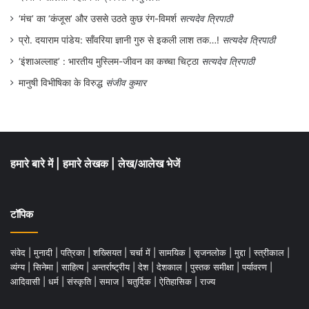
न्यूनतम आवश्यकताओं की पूर्ति भी नहीं कर पाने की
‘मंच’ का ‘कंजूस’ और उससे उठते कुछ रंग-विमर्श
सत्यदेव त्रिपाठी
प्रो. दयाराम पांडेय: साँवरिया ज्ञानी गुरु से इकली लाश तक…!
सत्यदेव त्रिपाठी
विवशता में लोग, विशेषकर भूमिहीन मजदूर और
‘इंशाअल्लाह’ : भारतीय मुस्लिम-जीवन का कच्चा चिट्ठा
सत्यदेव त्रिपाठी
सीमान्त व छोटे किसान परिवारों के लोग कोलकाता,
मानुषी विभीषिका के विरुद्ध
संजीव कुमार
मुंबई, पंजाब, हरियाणा, अहमदाबाद, सूरत, बेंगलुरू,
चेन्नई आदि स्थानों के लिए प्रव्रजन करते रहे हैं।
अस्सी के दशक के बाद रोजगार की कमी और आर्थिक
गतिविधियों में संकुंचन से बड़े पैमाने पर प्रव्रजन होने
हमारे बारे में
|
हमारे लेखक
|
लेख/आलेख भेजें
लगा जिसके लिए ‘पलायन’ शब्द का प्रयोग किया
गया। पलायन ‘बलात्-प्रव्रजन’ का ही पर्यायवाची
टॉपिक
माना जाना चाहिए। ऊपर जिन स्थानों की चर्चा की
गयी, वहाँ बिहारी लोग केवल औद्योगिक मजदूरी के
संवेद
|
मुनादी
|
पत्रिका
|
शख्सियत
|
चर्चा में
|
सामयिक
|
सृजनलोक
|
मुद्दा
|
स्त्रीकाल
|
व्यंग्य
|
सिनेमा
|
साहित्य
|
अन्तर्राष्ट्रीय
|
देश
|
देशकाल
|
पुस्तक समीक्षा
|
पर्यावरण
|
लिए ही नहीं गए, बल्कि कृषि- कार्यों में भी संलग्न
आदिवासी
|
धर्म
|
संस्कृति
|
समाज
|
चतुर्दिक
|
ऐतिहासिक
|
राज्य
रहे।