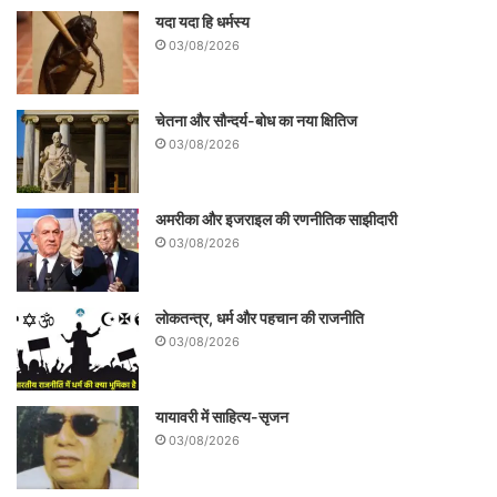
यदा यदा हि धर्मस्य
03/08/2026
चेतना और सौन्दर्य-बोध का नया क्षितिज
03/08/2026
मूल निवासियों को अपने अधीन करके – यूरोपीय
अमरीका और इजराइल की रणनीतिक साझीदारी
03/08/2026
प्रव्रजकों ने अफ्रीकी एवं एशियाई मूल निवासियों को
पराजित कर इन देशों-महादेशों में अपने उपनिवेश
लोकतन्त्र, धर्म और पहचान की राजनीति
बनाए। एक अनुमान के अनुसार सोलहवीं से बीसवीं
03/08/2026
शताब्दी के बीच के चार सौ सालों में कोई छह करोड़
यूरोपीय लोगों का समुद्री प्रव्रजन हुआ। ज्ञात
यायावरी में साहित्य-सृजन
इतिहास में सबसे बड़ा प्रव्रजन 1840 में शुरू हुआ
03/08/2026
माना जाता है, जिसे ‘ ग्रेट एटलांटिक माइग्रेशन’