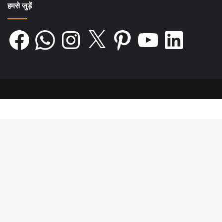
हमसे जुड़ें
Facebook
WhatsApp
Instagram
X
Pinterest
YouTube
LinkedIn
यही नहीं, आज भी देश के सुदूर अंचलों में वे दुष्कर
कार्यों में लगे हैं। वे पहाड़ों में सुरंगें खोदते हैं, विषम
जलवायु-परिस्थितियों में वे सीमाओं पर सड़कें बनाते
हैं, बाड़ें लगाते हैं। वे उन दुर्गम क्षेत्रों में काम करने