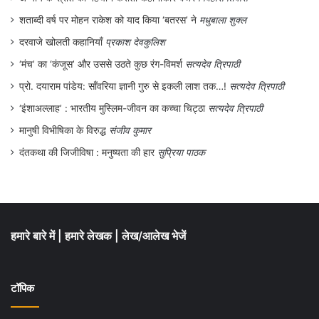
कालापानी का निर्णय अधूरा था।
शताब्दी वर्ष पर मोहन राकेश को याद किया ‘बतरस’ ने
मधुबाला शुक्ल
दरवाजे खोलती कहानियाँ
प्रकाश देवकुलिश
मानसरोवर यात्रा के लिए भारत द्वारा लिपुलेख-
‘मंच’ का ‘कंजूस’ और उससे उठते कुछ रंग-विमर्श
सत्यदेव त्रिपाठी
धाराचुला मार्ग के उद्धघाटन करने के बाद नेपाल के
प्रो. दयाराम पांडेय: साँवरिया ज्ञानी गुरु से इकली लाश तक…!
सत्यदेव त्रिपाठी
विदेश सचिव ने इसे एक तरफा गतिविधि बताते हुए
‘इंशाअल्लाह’ : भारतीय मुस्लिम-जीवन का कच्चा चिट्ठा
सत्यदेव त्रिपाठी
आपत्ति जतायी। नेपाल के विदेश सचिव ने यह भी
मानुषी विभीषिका के विरुद्ध
संजीव कुमार
दावा किया कि महाकाली नदी के पूर्व का क्षेत्र नेपाल
दंतकथा की जिजीविषा : मनुष्यता की हार
सुप्रिया पाठक
की सीमा के अन्तर्गत आता है। निश्तित रूप से नेपाल
के इस प्रकार के बयान से भारत को अचम्भित कर
दिया है। नेपाल सरकार ने स्पष्ट रूप से यह भी कहा
हमारे बारे में
|
हमारे लेखक
|
लेख/आलेख भेजें
है कि वह दो देशों के मध्य घनिष्ठ और मैत्रीपूर्ण
सम्बन्धों के भावना को ध्यान में रखते हुए ऐतिहासिक
टॉपिक
संधि, दस्तावेजों तथ्यों के आधार पर सीमा विवाद का
कूटनीतिक समाधान करने के लिए प्रतिबद्ध है। यह