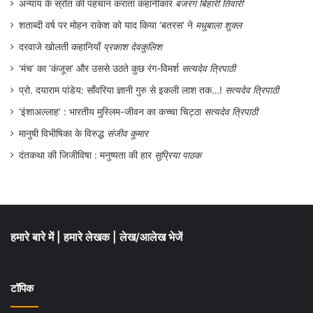
अन्याय के स्रोत की पहचान कराता कहानीकार
बजरंग बिहारी तिवारी
रणनीतिक कदम माना, वहीं चीन ने इसे चीन-अमेरिका
शताब्दी वर्ष पर मोहन राकेश को याद किया ‘बतरस’ ने
मधुबाला शुक्ल
प्रतिद्वंद्विता के संकीर्ण चश्मे से देखा। इसलिए यह
दरवाजे खोलती कहानियाँ
प्रकाश देवकुलिश
प्रश्न उठता है कि क्या संयुक्त राज्य अमेरिका के
‘मंच’ का ‘कंजूस’ और उससे उठते कुछ रंग-विमर्श
सत्यदेव त्रिपाठी
साथ भारत के बढ़ते सम्बन्धों ने भारत चीन सम्बन्धों में
प्रो. दयाराम पांडेय: साँवरिया ज्ञानी गुरु से इकली लाश तक…!
सत्यदेव त्रिपाठी
अविश्वास और संदेह पैदा किया है?
‘इंशाअल्लाह’ : भारतीय मुस्लिम-जीवन का कच्चा चिट्ठा
सत्यदेव त्रिपाठी
मानुषी विभीषिका के विरुद्ध
संजीव कुमार
भारत
–
चीन
–
अमेरिका
त्रिकोण
दंतकथा की जिजीविषा : मनुष्यता की हार
सुप्रिया पाठक
जहाँ चीन इंडो-पैसिफिक में अमेरिकी आधिपत्य को
चुनौती देने की तैयारी कर रहा है वहीं भारत घरेलू और
रणनीतिक आवश्यकताओं को पूरा करने के लिए अपनी
हमारे बारे में
|
हमारे लेखक
|
लेख/आलेख भेजें
समुद्री नीति को फिर से परिभाषित कर रहा है।
इसलिए इंडो-पैसिफिक में अमेरिका की उपस्थिति
टॉपिक
भारत चीन सम्बन्धों की एक महत्वपूर्ण और जटिल