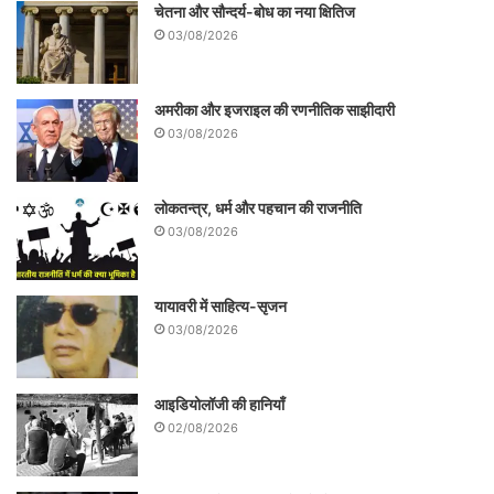
चेतना और सौन्दर्य-बोध का नया क्षितिज
गरीबी, जाति, धार्मिक, लैंगिक आदि भेदभाव की
03/08/2026
भावनाओं के संगम में लगातार डुबकी लगाती रहती है।
इस कृत्रिम राष्ट्रवाद को खड़ा करने वाला मास
अमरीका और इजराइल की रणनीतिक साझीदारी
मीडिया अपने कॉरपोरेट साधकों की भीगी बिल्ली बन
03/08/2026
कर रह जाता है और अपने निजी हितों को ऊपर
रखकर पत्रकारिता की जिम्मेदारी से मुक्त हो जाता
लोकतन्त्र, धर्म और पहचान की राजनीति
03/08/2026
है। सरकारों की दलाली करने लगता है।
यायावरी में साहित्य-सृजन
03/08/2026
यह भी पढ़ें-
नागरिक समाज का सत्ताधीशों से सवाल
आइडियोलॉजी की हानियाँ
02/08/2026