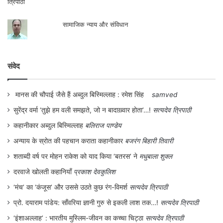
बिधि मिले ब्याह नहिं होन देत अब।।
सामाजिक न्याय और संविधान
बालकपन में ब्याहि प्रीतिबल नास कियो सब। करि
कुलीन के बहुत ब्याह बल बीरज मारयो।।
संवेद
बिधवा-ब्याह निषेध कियो बिभिचार प्रचारयो।रोकि
बिलायत-गमन कूपमंडूक बनायो।।
मानस की चौपाई जैसे हैं अब्दुल बिस्मिल्लाह : रमेश सिंह
samved
सुरेंद्र वर्मा ‘तुझे हम वली समझते, जो न बादाख़्वार होता’…!
सत्यदेव त्रिपाठी
औरन को संसर्ग छुड़ाइ प्रचार घटायो। बहु देवी देवता
कहानीकार अब्दुल बिस्मिल्लाह
बलिराज पाण्डेय
भूत प्रेतादि पुजाई।।“
[3]
अन्याय के स्रोत की पहचान कराता कहानीकार
बजरंग बिहारी तिवारी
शताब्दी वर्ष पर मोहन राकेश को याद किया ‘बतरस’ ने
मधुबाला शुक्ल
इसके अलावा नाटक एक चरित्र जिसका नाम भारत भाग्य है वो मूर्च्छित
दरवाजे खोलती कहानियाँ
प्रकाश देवकुलिश
भारत को उठाते हुए कहता है की” हाय, भारत भैया, उठो! देखो विद्या का
‘मंच’ का ‘कंजूस’ और उससे उठते कुछ रंग-विमर्श
सत्यदेव त्रिपाठी
सूर्य पश्चिम से उदय हुआ चला आता है, अब सोने का समय नहीं
है।“
[4]
प्रो. दयाराम पांडेय: साँवरिया ज्ञानी गुरु से इकली लाश तक…!
सत्यदेव त्रिपाठी
‘इंशाअल्लाह’ : भारतीय मुस्लिम-जीवन का कच्चा चिट्ठा
सत्यदेव त्रिपाठी
पहली नजर में भारतेंदु अपनी ही संस्कृति के आलोचक