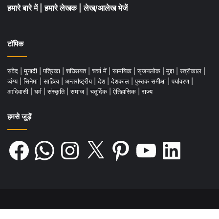
हमारे बारे में
|
हमारे लेखक
|
लेख/आलेख भेजें
टॉपिक
संवेद
|
मुनादी
|
पत्रिका
|
शख्सियत
|
चर्चा में
|
सामयिक
|
सृजनलोक
|
मुद्दा
|
स्त्रीकाल
|
व्यंग्य
|
सिनेमा
|
साहित्य
|
अन्तर्राष्ट्रीय
|
देश
|
देशकाल
|
पुस्तक समीक्षा
|
पर्यावरण
|
आदिवासी
|
धर्म
|
संस्कृति
|
समाज
|
चतुर्दिक
|
ऐतिहासिक
|
राज्य
हमसे जुड़ें
Facebook
WhatsApp
Instagram
X
Pinterest
YouTube
LinkedIn