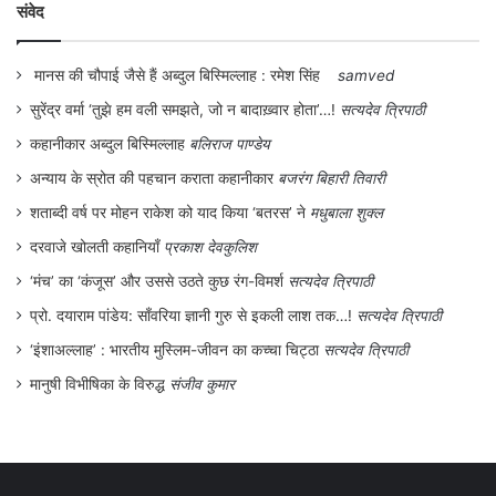
संवेद
मानस की चौपाई जैसे हैं अब्दुल बिस्मिल्लाह : रमेश सिंह
samved
सुरेंद्र वर्मा ‘तुझे हम वली समझते, जो न बादाख़्वार होता’…!
सत्यदेव त्रिपाठी
कहानीकार अब्दुल बिस्मिल्लाह
बलिराज पाण्डेय
अन्याय के स्रोत की पहचान कराता कहानीकार
बजरंग बिहारी तिवारी
शताब्दी वर्ष पर मोहन राकेश को याद किया ‘बतरस’ ने
मधुबाला शुक्ल
दरवाजे खोलती कहानियाँ
प्रकाश देवकुलिश
‘मंच’ का ‘कंजूस’ और उससे उठते कुछ रंग-विमर्श
सत्यदेव त्रिपाठी
प्रो. दयाराम पांडेय: साँवरिया ज्ञानी गुरु से इकली लाश तक…!
सत्यदेव त्रिपाठी
‘इंशाअल्लाह’ : भारतीय मुस्लिम-जीवन का कच्चा चिट्ठा
सत्यदेव त्रिपाठी
मानुषी विभीषिका के विरुद्ध
संजीव कुमार