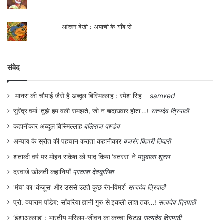
वातावरण मुक्तिबोध-कालीन नहीं, पूरी तरह ठेठ आज
का मालूम पड़ता है; बल्कि उसे यत्नपूर्वक आज के
आंखन देखी : अयाची के गाँव से
वातावरण में ढाल दिया गया है। उत्तर का यह कक्ष
मुक्तिबोध के घर का हिस्सा नहीं महल का सुसज्जित
कक्ष लगता है। बेजान होते हुए भी चक्करदार सीढ़ी
संवेद
अंततः काव्यात्मक मालूम पड़ती है जब कोई सीढ़ी को
मानस की चौपाई जैसे हैं अब्दुल बिस्मिल्लाह : रमेश सिंह
samved
देखकर मुक्तिबोध की कविता में अनायास ही उसकी
सुरेंद्र वर्मा ‘तुझे हम वली समझते, जो न बादाख़्वार होता’…!
सत्यदेव त्रिपाठी
स्मृतियों के पास चला जाता है।
कहानीकार अब्दुल बिस्मिल्लाह
बलिराज पाण्डेय
अन्याय के स्रोत की पहचान कराता कहानीकार
बजरंग बिहारी तिवारी
शताब्दी वर्ष पर मोहन राकेश को याद किया ‘बतरस’ ने
मधुबाला शुक्ल
दरवाजे खोलती कहानियाँ
प्रकाश देवकुलिश
‘मंच’ का ‘कंजूस’ और उससे उठते कुछ रंग-विमर्श
सत्यदेव त्रिपाठी
प्रो. दयाराम पांडेय: साँवरिया ज्ञानी गुरु से इकली लाश तक…!
सत्यदेव त्रिपाठी
‘इंशाअल्लाह’ : भारतीय मुस्लिम-जीवन का कच्चा चिट्ठा
सत्यदेव त्रिपाठी