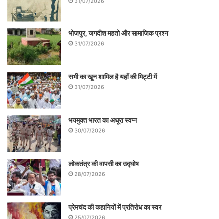
31/07/2026
पिछले सत्रह वर्षों में कभी कोई बजट आवंटित किया
गया। भवन बन तो गया, मगर तुरंत बाद से ही
भोजपुर, जगदीश महतो और सामाजिक प्रश्न
नाइंतज़ामी का शिकार है। भवन में लेखक का आवास,
31/07/2026
कार्यालय और छोटा सभागार-नुमा केंद्रीय कक्ष है,
जहाँ विभिन्न गतिविधियाँ संचालित की जा सकती हैं।
सभी का खून शामिल है यहाँ की मिट्टी में
31/07/2026
लेकिन पिछले सत्रह वर्षों में बहुत कम ही अवसर आये
हैं जब यहाँ कोई गोष्ठी या अन्य गतिविधि हो पायी हो।
भयमुक्त भारत का अधूरा स्वप्न
अगर कुछ हुई भी हैं तो स्थानीय साहित्यकार-
30/07/2026
बुद्धिजीवियों के निजी प्रयासों से।
लोकतंत्र की वापसी का उद्घोष
28/07/2026
प्रेमचंद की कहानियों में प्रतिरोध का स्वर
25/07/2026