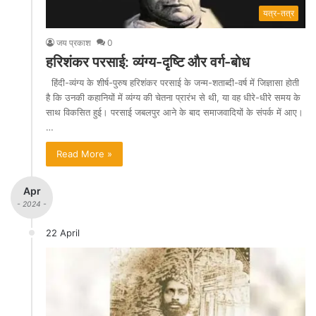
यत्र-तत्र
जय प्रकाश
0
हरिशंकर परसाई: व्यंग्य-दृष्टि और वर्ग-बोध
हिंदी-व्यंग्य के शीर्ष-पुरुष हरिशंकर परसाई के जन्म-शताब्दी-वर्ष में जिज्ञासा होती
है कि उनकी कहानियों में व्यंग्य की चेतना प्रारंभ से थी, या वह धीरे-धीरे समय के
साथ विकसित हुई। परसाई जबलपुर आने के बाद समाजवादियों के संपर्क में आए।
…
Read More »
Apr
- 2024 -
22 April