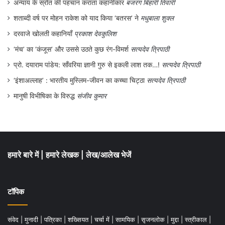
अन्याय के स्रोत की पहचान कराता कहानीकार
बजरंग बिहारी तिवारी
शताब्दी वर्ष पर मोहन राकेश को याद किया ‘बतरस’ ने
मधुबाला शुक्ल
दरवाजे खोलती कहानियाँ
प्रकाश देवकुलिश
‘मंच’ का ‘कंजूस’ और उससे उठते कुछ रंग-विमर्श
सत्यदेव त्रिपाठी
प्रो. दयाराम पांडेय: साँवरिया ज्ञानी गुरु से इकली लाश तक…!
सत्यदेव त्रिपाठी
‘इंशाअल्लाह’ : भारतीय मुस्लिम-जीवन का कच्चा चिट्ठा
सत्यदेव त्रिपाठी
मानुषी विभीषिका के विरुद्ध
संजीव कुमार
हमारे बारे में
|
हमारे लेखक
|
लेख/आलेख भेजें
टॉपिक
संवेद
|
मुनादी
|
पत्रिका
|
शख्सियत
|
चर्चा में
|
सामयिक
|
सृजनलोक
|
मुद्दा
|
स्त्रीकाल
|