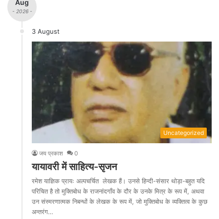
Aug
- 2026 -
3 August
Uncategorized
जय प्रकाश
0
यायावरी में साहित्य-सृजन
रमेश याज्ञिक प्रायः अल्पचर्चित लेखक हैं। उनसे हिन्दी-संसार थोड़ा-बहुत यदि
परिचित है तो मुक्तिबोध के राजनांदगाँव के दौर के उनके मित्र के रूप में, अथवा
उन संस्मरणात्मक निबन्धों के लेखक के रूप में, जो मुक्तिबोध के व्यक्तित्व के कुछ
अन्तरंग…