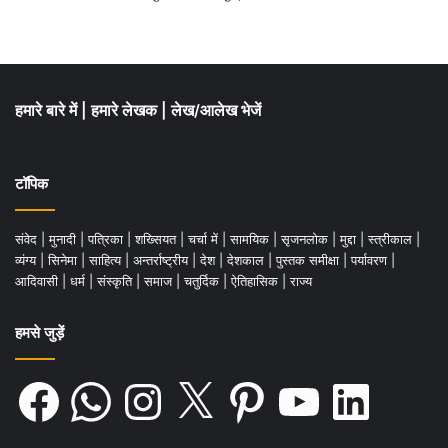
हमारे बारे में
|
हमारे लेखक
|
लेख/आलेख भेजें
टॉपिक
संवेद
|
मुनादी
|
पत्रिका
|
शख्सियत
|
चर्चा में
|
सामयिक
|
सृजनलोक
|
मुद्दा
|
स्त्रीकाल
|
व्यंग्य
|
सिनेमा
|
साहित्य
|
अन्तर्राष्ट्रीय
|
देश
|
देशकाल
|
पुस्तक समीक्षा
|
पर्यावरण
|
आदिवासी
|
धर्म
|
संस्कृति
|
समाज
|
चतुर्दिक
|
ऐतिहासिक
|
राज्य
हमसे जुड़ें
Facebook
WhatsApp
Instagram
X
Pinterest
YouTube
LinkedIn