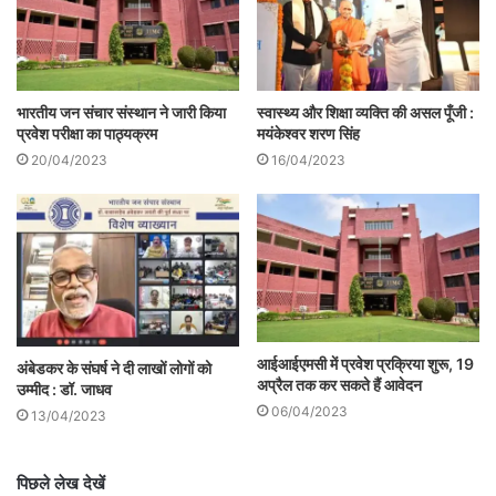
लोग रेडियो और 15% लोग टेलीविजन का प्रयोग
करते हैं, वहीं लगभग 37% लोग ‘इंटरनेट बेस्ड
प्लेटफॉर्म’ पर इस कार्यक्रम को सुनना पसंद करते
भारतीय जन संचार संस्थान ने जारी किया
स्वास्थ्य और शिक्षा व्यक्ति की असल पूँजी :
प्रवेश परीक्षा का पाठ्यक्रम
मयंकेश्वर शरण सिंह
हैं
।
20/04/2023
16/04/2023
.
आईआईएमसी में प्रवेश प्रक्रिया शुरू, 19
अंबेडकर के संघर्ष ने दी लाखों लोगों को
अप्रैल तक कर सकते हैं आवेदन
उम्मीद : डॉ. जाधव
06/04/2023
13/04/2023
पिछले लेख देखें