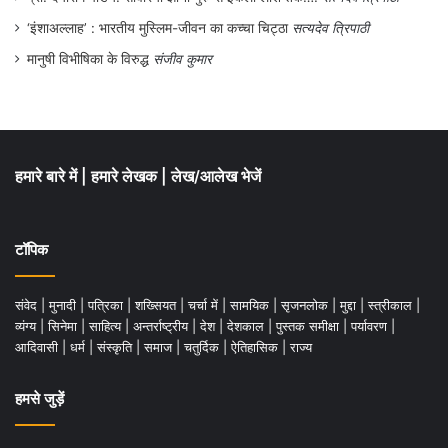
‘इंशाअल्लाह’ : भारतीय मुस्लिम-जीवन का कच्चा चिट्ठा
सत्यदेव त्रिपाठी
मानुषी विभीषिका के विरुद्ध
संजीव कुमार
हमारे बारे में
|
हमारे लेखक
|
लेख/आलेख भेजें
टॉपिक
संवेद
|
मुनादी
|
पत्रिका
|
शख्सियत
|
चर्चा में
|
सामयिक
|
सृजनलोक
|
मुद्दा
|
स्त्रीकाल
|
व्यंग्य
|
सिनेमा
|
साहित्य
|
अन्तर्राष्ट्रीय
|
देश
|
देशकाल
|
पुस्तक समीक्षा
|
पर्यावरण
|
आदिवासी
|
धर्म
|
संस्कृति
|
समाज
|
चतुर्दिक
|
ऐतिहासिक
|
राज्य
हमसे जुड़ें