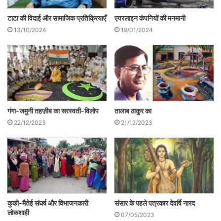
एयरलाइन कंपनियों की मनमानी
टाटा की विदाई और सामाजिक प्रतिक्रियाएँ
19/01/2024
13/10/2024
गंगा-जमुनी तहज़ीब का सरस्वती-विलोप
तालाब ठाकुर का
22/12/2023
21/12/2023
‘इन्‍स्‍टालमेंट’ कहानी का नायक चौधरी विश्‍वम्‍भर
सहाय अपने एक मित्र के घर पार्टी करने के लिए टाँगे
से जाते हैं और टाँगा को वापस भेजकर देर रात तक
पार्टी मनाते हैं। सुबह एक काम से कहीं जाना पड़ता
संसार के पहले पत्रकार देवर्षि नारद
कुकी-मैतेई संघर्ष और विभाजनकारी
है, तब किसी से कहकर टाँगा मंगवाने के लिए कहते
लोकशाही
07/05/2023