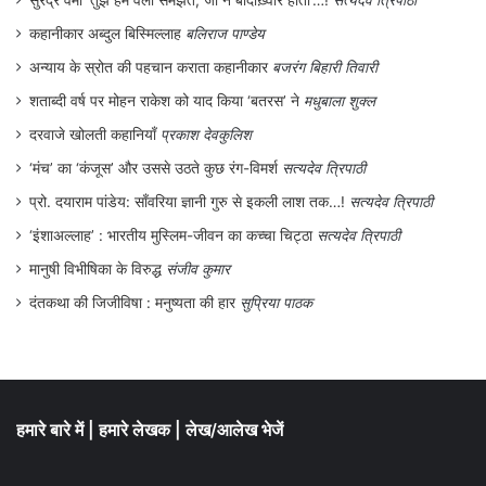
सुरेंद्र वर्मा ‘तुझे हम वली समझते, जो न बादाख़्वार होता’…!
सत्यदेव त्रिपाठी
कोरोना के इस काल से भी सीख लेनी चाहिए कि कभी
कहानीकार अब्दुल बिस्मिल्लाह
बलिराज पाण्डेय
ऐसी महामारी अथवा किसी अन्‍य कारण से यदि रोजी-
अन्याय के स्रोत की पहचान कराता कहानीकार
बजरंग बिहारी तिवारी
रोटी ठप्‍प हो जाये तो इन्‍सटालमेंट चुकाने की जो
शताब्दी वर्ष पर मोहन राकेश को याद किया ‘बतरस’ ने
मधुबाला शुक्ल
दिक्‍कतें सामने आ रही है, उन दिक्‍कतों का सामना
दरवाजे खोलती कहानियाँ
प्रकाश देवकुलिश
नहीं करना पड़ेगा। इस कोरोना काल में काम न होने
‘मंच’ का ‘कंजूस’ और उससे उठते कुछ रंग-विमर्श
सत्यदेव त्रिपाठी
की स्थिति में इन्‍स्‍टालमेंट की समस्‍या से अधिकांश वर्ग
प्रो. दयाराम पांडेय: साँवरिया ज्ञानी गुरु से इकली लाश तक…!
सत्यदेव त्रिपाठी
‘इंशाअल्लाह’ : भारतीय मुस्लिम-जीवन का कच्चा चिट्ठा
सत्यदेव त्रिपाठी
जूझ रहे हैं। अत: यह कहानी वर्तमान परिपेक्ष्‍य में हम
मानुषी विभीषिका के विरुद्ध
संजीव कुमार
सभी के लिए किसी प्रेरणा और सीख से कम नहीं है।
दंतकथा की जिजीविषा : मनुष्यता की हार
सुप्रिया पाठक
लेखक शिक्षाविद् एवं स्‍वतन्त्र लेखक हैं|
हमारे बारे में
|
हमारे लेखक
|
लेख/आलेख भेजें
सम्पर्क- +919479273685,