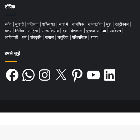
santosh.baghel@gmail.com
टॉपिक
संवेद
|
मुनादी
|
पत्रिका
|
शख्सियत
|
चर्चा में
|
सामयिक
|
सृजनलोक
|
मुद्दा
|
स्त्रीकाल
|
व्यंग्य
|
सिनेमा
|
साहित्य
|
अन्तर्राष्ट्रीय
|
देश
|
देशकाल
|
पुस्तक समीक्षा
|
पर्यावरण
|
आदिवासी
|
धर्म
|
संस्कृति
|
समाज
|
चतुर्दिक
|
ऐतिहासिक
|
राज्य
हमसे जुड़ें
Facebook
WhatsApp
Instagram
X
Pinterest
YouTube
LinkedIn