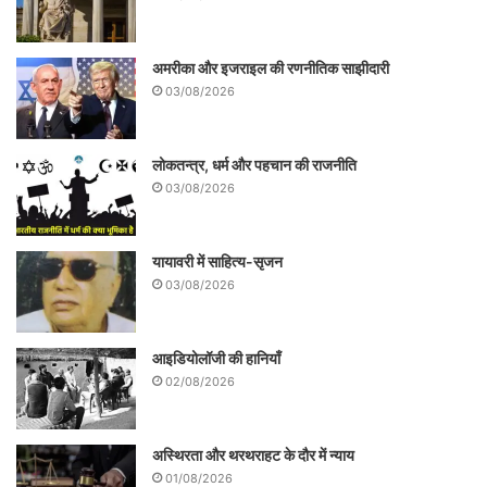
Psosts के बीच नियमित सहयोग है। इस तरह से
मदद पोर्टल, इ-माइग्रेट, भारतीय समुदाय कल्याण
अमरीका और इजराइल की रणनीतिक साझीदारी
कोष , प्रवासी श्रमिक संसाधन केन्द्र , प्रवासी
03/08/2026
संसाधन केन्द्र, भारतीय कामगार संसाधन केन्द्र,
प्रवासी भारतीय बीमा योजना आदि सुविधाएँ प्रदान
लोकतन्त्र, धर्म और पहचान की राजनीति
की जा रही हैं।
03/08/2026
यायावरी में साहित्य-सृजन
03/08/2026
यह भी पढ़ें-
कोरोना भी रोक नहीं सका महिलाओं के
आइडियोलॉजी की हानियाँ
कदम
02/08/2026
अस्थिरता और थरथराहट के दौर में न्याय
महिला श्रमिकों के लिए आश्रय स्कीम के तहत
01/08/2026