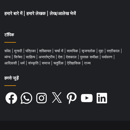
हमारे बारे में
|
हमारे लेखक
|
लेख/आलेख भेजें
टॉपिक
संवेद
|
मुनादी
|
पत्रिका
|
शख्सियत
|
चर्चा में
|
सामयिक
|
सृजनलोक
|
मुद्दा
|
स्त्रीकाल
|
व्यंग्य
|
सिनेमा
|
साहित्य
|
अन्तर्राष्ट्रीय
|
देश
|
देशकाल
|
पुस्तक समीक्षा
|
पर्यावरण
|
आदिवासी
|
धर्म
|
संस्कृति
|
समाज
|
चतुर्दिक
|
ऐतिहासिक
|
राज्य
हमसे जुड़ें
Facebook
WhatsApp
Instagram
X
Pinterest
YouTube
LinkedIn