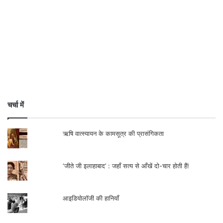
लेखक टीवी पत्रकार हैं.
Mob – 9334444050
चर्चा में
ऋषि वात्स्यायन के कामसूत्र की प्रासंगिकता
‘जीते जी इलाहाबाद’ : जहाँ सत्य से आँखें दो-चार होती हैं!
आइडियोलॉजी की हानियाँ