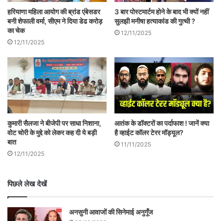
किसी साजिश का नतीजा है। लेकिन खुद की सरकार
हरियाणा महिला आयोग की ब्रांड एंबेसडर
3 बार पोस्टमार्टम होने के बाद भी क्यों नहीं
में कौन साजिश करेगा, इस पर वो खामोश रह जाते
बनी शेफाली वर्मा, सीएम ने दिया डेढ करोड़
सुलझी मनीषा हत्याकांड की गुत्थी ?
का चेक
हैं। शिक्षा मंत्री कार्रवाई की जगह याचक की मुद्रा में
12/11/2025
12/11/2025
आ चुके हैं और बस कार्रवाई का ढिंढोरा पीट रहे हैं।
दरअसल, भाजपा इस मुद्दे से राजनीतिक लाभ लेने की
कोशिश में जुटी है। इसलिए प्रदेश से लेकर राष्ट्रीय
स्तर तक बस बयानबाजी का शर्मनाक दौर जारी है।
कुमारी सैलजा ने बीजेपी पर साधा निशाना,
आतंक के डॉक्टरों का पर्दाफाश ! जानें क्या
सीएम साहब लौंटेगे, तब करेंगे कार्रवाई!
वोट चोरी के मुद्दे को लेकर कह दी ये बड़ी
है व्हाईट कॉलर टेरर मॉड्यूल?
बात
11/11/2025
12/11/2025
हरियाणा में निवेश बढ़ाने के लिए सीएम मनोहर लाल
खट्टर सात दिवसीय इजराइल और यूके के दौरे पर
पिछले लेख देखें
गए हैं। इजराइल के बाद यूके में उद्योगपतियों से
मुलाकात करके निवेश का आमंत्रण दिया है। कितना
अनसुनी आवाजों की सिनेमाई अनुगूँज