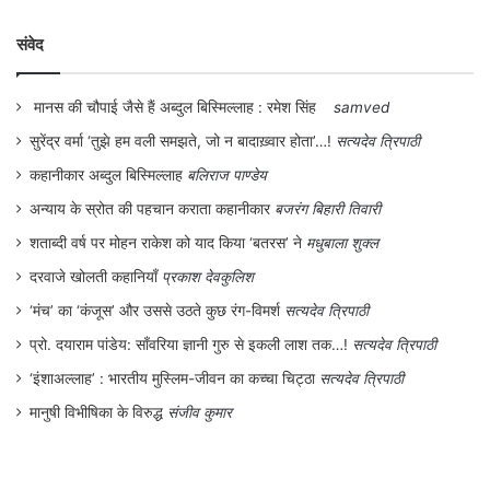
संवेद
मानस की चौपाई जैसे हैं अब्दुल बिस्मिल्लाह : रमेश सिंह
samved
सुरेंद्र वर्मा ‘तुझे हम वली समझते, जो न बादाख़्वार होता’…!
सत्यदेव त्रिपाठी
कहानीकार अब्दुल बिस्मिल्लाह
बलिराज पाण्डेय
अन्याय के स्रोत की पहचान कराता कहानीकार
बजरंग बिहारी तिवारी
शताब्दी वर्ष पर मोहन राकेश को याद किया ‘बतरस’ ने
मधुबाला शुक्ल
दरवाजे खोलती कहानियाँ
प्रकाश देवकुलिश
‘मंच’ का ‘कंजूस’ और उससे उठते कुछ रंग-विमर्श
सत्यदेव त्रिपाठी
प्रो. दयाराम पांडेय: साँवरिया ज्ञानी गुरु से इकली लाश तक…!
सत्यदेव त्रिपाठी
‘इंशाअल्लाह’ : भारतीय मुस्लिम-जीवन का कच्चा चिट्ठा
सत्यदेव त्रिपाठी
मानुषी विभीषिका के विरुद्ध
संजीव कुमार