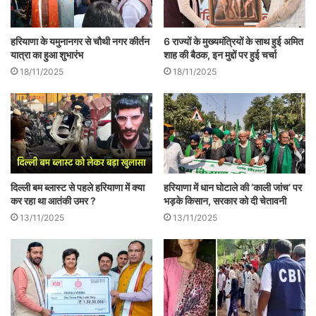
हरियाणा के यमुनानगर से चौथी नगर कीर्तन
6 राज्यों के मुख्यमंत्रियों के साथ हुई अमित
यात्रा का हुआ शुभारंभ
शाह की बैठक, इन मुद्दों पर हुई चर्चा
18/11/2025
18/11/2025
आयोग का सवाल हरियाणा के लिए एकमात्र उदाहरण
नहीं है। जाट आरक्षण हो या फिर एसवाईएल, सभी में
जबरदस्त राजनीति होती है और बयानबाजी तो उससे
दिल्ली बम ब्लास्ट से पहले हरियाणा में क्या
हरियाणा में धान घोटाले की ‘काली जांच’ पर
ज्यादा। फिलहाल ब्राह्मण समाज आंदोलन के मूड में
कर रहा था आतंकी उमर ?
भड़के किसान, सरकार को दी चेतावनी
13/11/2025
13/11/2025
आ चुका है। पंचकूला, यमुनानगर से लेकर हरियाणा
के दूसरे जिलों में विरोध-प्रदर्शन का दौर जारी है।
हरियाणा के शिक्षा मंत्री रामबिलास शर्मा का भी विवाद
पर बयान सामने आ गया है। शर्मा ने कहा है कि यह