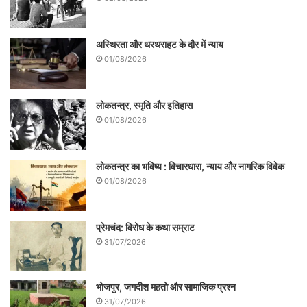
अस्थिरता और थरथराहट के दौर में न्याय
01/08/2026
गृहमंत्री से मिले फेडरेशन के पदाधिकारी
लोकतन्त्र, स्मृति और इतिहास
01/08/2026
आयोग के विवादित सवाल पर जारी बवाल हरियाणा के
रास्ते दिल्ली तक पहुंच गया है। सोमवार को वर्ल्ड
लोकतन्त्र का भविष्य : विचारधारा, न्याय और नागरिक विवेक
ब्राह्मण फेडरेशन के डेलिगेशन ने गृहमंत्री राजनाथ
01/08/2026
सिंह से मुलाकात करके विवादित सवाल पर कार्रवाई
की मांग की। 45 मिनट की मुलाकात के दौरान
प्रेमचंद: विरोध के कथा सम्राट
आयोग के चेयरमैन भारत भूषण भारती को बर्खास्त
31/07/2026
करने के साथ ही ठोस कदम उठाने की मांग की गई।
गृहमंत्री ने आश्वासन दिया है कि सीएम साहब के
भोजपुर, जगदीश महतो और सामाजिक प्रश्न
31/07/2026