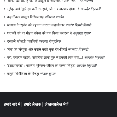
मानस की चौपाई जैसे हैं अब्दुल बिस्मिल्लाह : रमेश सिंह
samved
सुरेंद्र वर्मा ‘तुझे हम वली समझते, जो न बादाख़्वार होता’…!
सत्यदेव त्रिपाठी
कहानीकार अब्दुल बिस्मिल्लाह
बलिराज पाण्डेय
अन्याय के स्रोत की पहचान कराता कहानीकार
बजरंग बिहारी तिवारी
शताब्दी वर्ष पर मोहन राकेश को याद किया ‘बतरस’ ने
मधुबाला शुक्ल
दरवाजे खोलती कहानियाँ
प्रकाश देवकुलिश
‘मंच’ का ‘कंजूस’ और उससे उठते कुछ रंग-विमर्श
सत्यदेव त्रिपाठी
प्रो. दयाराम पांडेय: साँवरिया ज्ञानी गुरु से इकली लाश तक…!
सत्यदेव त्रिपाठी
‘इंशाअल्लाह’ : भारतीय मुस्लिम-जीवन का कच्चा चिट्ठा
सत्यदेव त्रिपाठी
मानुषी विभीषिका के विरुद्ध
संजीव कुमार
हमारे बारे में
|
हमारे लेखक
|
लेख/आलेख भेजें