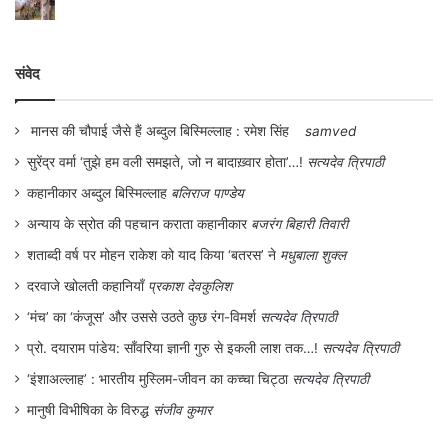
संवेद
मानस की चौपाई जैसे हैं अब्दुल बिस्मिल्लाह : रमेश सिंह
samved
सुरेंद्र वर्मा ‘तुझे हम वली समझते, जो न बादाख़्वार होता’…!
सत्यदेव त्रिपाठी
कहानीकार अब्दुल बिस्मिल्लाह
बलिराज पाण्डेय
अन्याय के स्रोत की पहचान कराता कहानीकार
बजरंग बिहारी तिवारी
शताब्दी वर्ष पर मोहन राकेश को याद किया ‘बतरस’ ने
मधुबाला शुक्ल
दरवाजे खोलती कहानियाँ
प्रकाश देवकुलिश
‘मंच’ का ‘कंजूस’ और उससे उठते कुछ रंग-विमर्श
सत्यदेव त्रिपाठी
प्रो. दयाराम पांडेय: साँवरिया ज्ञानी गुरु से इकली लाश तक…!
सत्यदेव त्रिपाठी
‘इंशाअल्लाह’ : भारतीय मुस्लिम-जीवन का कच्चा चिट्ठा
सत्यदेव त्रिपाठी
मानुषी विभीषिका के विरुद्ध
संजीव कुमार