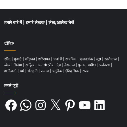
हमारे बारे में
|
हमारे लेखक
|
लेख/आलेख भेजें
टॉपिक
संवेद
|
मुनादी
|
पत्रिका
|
शख्सियत
|
चर्चा में
|
सामयिक
|
सृजनलोक
|
मुद्दा
|
स्त्रीकाल
|
व्यंग्य
|
सिनेमा
|
साहित्य
|
अन्तर्राष्ट्रीय
|
देश
|
देशकाल
|
पुस्तक समीक्षा
|
पर्यावरण
|
आदिवासी
|
धर्म
|
संस्कृति
|
समाज
|
चतुर्दिक
|
ऐतिहासिक
|
राज्य
हमसे जुड़ें
Facebook
WhatsApp
Instagram
X
Pinterest
YouTube
LinkedIn