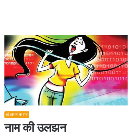
हाँ और ना के बीच
नाम की उलझन