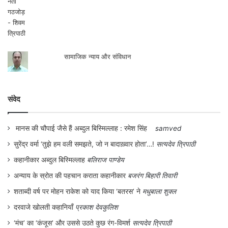
गलती फौरन समझ में आ गयी और उन्होंने अपनी बात
पर पर्दा रखते हुए कहा,” देखा जाए तो आजकल की
औरतों के पास समय भी तो नहीं है।….. और हमारी
बेगम साहिबा तो इतने प्यार से परोसती हैं कि उसमें
सामाजिक न्याय और संविधान
वही पुरानी संस्कृति और विरासत की खुशबू आ जाती
है”।
संवेद
इस पर हम सभी अपनी अपनी हंसी को दबाकर
मुस्कुराने लगे। लेकिन मेरे पतिदेव ने गुप्ता जी को
मानस की चौपाई जैसे हैं अब्दुल बिस्मिल्लाह : रमेश सिंह
samved
कोहनी मारते हुए कहा,” बेटा अब निकल लो यहाँ से।
सुरेंद्र वर्मा ‘तुझे हम वली समझते, जो न बादाख़्वार होता’…!
सत्यदेव त्रिपाठी
तुम्हारी होली तो हो …..ली”।
कहानीकार अब्दुल बिस्मिल्लाह
बलिराज पाण्डेय
अन्याय के स्रोत की पहचान कराता कहानीकार
बजरंग बिहारी तिवारी
शताब्दी वर्ष पर मोहन राकेश को याद किया ‘बतरस’ ने
मधुबाला शुक्ल
दरवाजे खोलती कहानियाँ
प्रकाश देवकुलिश
‘मंच’ का ‘कंजूस’ और उससे उठते कुछ रंग-विमर्श
सत्यदेव त्रिपाठी