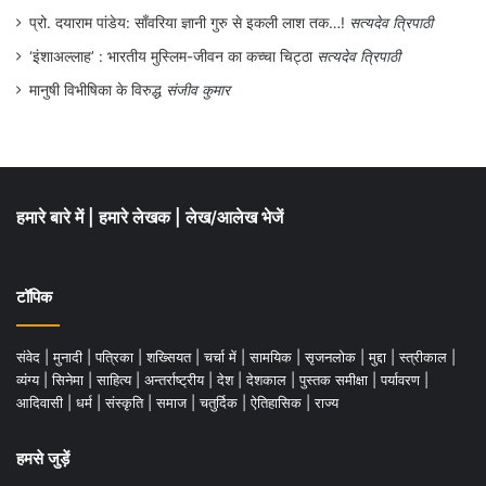
प्रो. दयाराम पांडेय: साँवरिया ज्ञानी गुरु से इकली लाश तक…!
सत्यदेव त्रिपाठी
‘इंशाअल्लाह’ : भारतीय मुस्लिम-जीवन का कच्चा चिट्ठा
सत्यदेव त्रिपाठी
मानुषी विभीषिका के विरुद्ध
संजीव कुमार
हमारे बारे में
|
हमारे लेखक
|
लेख/आलेख भेजें
वैसे गुप्ता जी गलत नहीं थे। आज संस्कृति और
विरासत की उपेक्षा करना ही आधुनिकता बन गयी है।
टॉपिक
खासकर हम हिन्दुओं के सन्दर्भ में ये कडवा सच है।
हम हिन्दू क्रिसमस, ईद, बकरीद जैसे त्यौहार तो
संवेद
|
मुनादी
|
पत्रिका
|
शख्सियत
|
चर्चा में
|
सामयिक
|
सृजनलोक
|
मुद्दा
|
स्त्रीकाल
|
मनाना सीख गये हैं और अपने त्यौहार मनाना भूल रहे
व्यंग्य
|
सिनेमा
|
साहित्य
|
अन्तर्राष्ट्रीय
|
देश
|
देशकाल
|
पुस्तक समीक्षा
|
पर्यावरण
|
आदिवासी
|
धर्म
|
संस्कृति
|
समाज
|
चतुर्दिक
|
ऐतिहासिक
|
राज्य
हैं।
आज बड़ी बड़ी बातें होती हैं कि होली में पानी की बर्बादी
हमसे जुड़ें