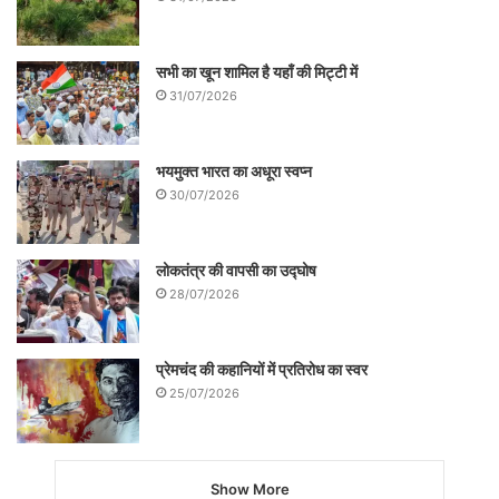
को हुकुम दे देती हैं, “जो भी करना है घर से बाहर
जाकर करो। खबरदार जो घर गंदा करा”
सभी का खून शामिल है यहाँ की मिट्टी में
31/07/2026
भयमुक्त भारत का अधूरा स्वप्न
30/07/2026
लोकतंत्र की वापसी का उद्घोष
28/07/2026
प्रेमचंद की कहानियों में प्रतिरोध का स्वर
25/07/2026
डर के मारे आधे बच्चे और पति तो घर से बाहर
निकलते ही नहीं है और जो घर से बाहर निकलते हैं
Show More