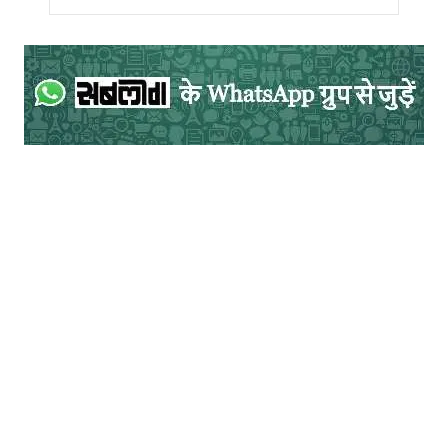
उनका बर्ताव दूसरों के साथ ऐसा होता है जैसे गले मिल
नहीं रहे गले पड़ रहे हैं!! एक बार मेरे घर होलिका दहन
के बाद, हमारी सोसायटी के कुछ लोग होली मिलन को
आये। मैंने घर पर तैयार पकवान सबको खिलाये।
जिसे खाते ही गुप्ता जी बोले,” भई वाह! आज तो अपने
बचपन के स्वाद की यादें ताजा हो गयीं। पहले तो घर
घर ये सब ठंडाई बनाते थे, उसे याद कर अब भी मुंह में
पानी भर आता है। खालिस दूध, किस्म किस्म के सूखे
मेवे, उस में थोड़ी सी भांग। क्या जाएकेदार ठंडाई
बनती थी और यार दोस्तों के साथ रात भर हंसते-
गाते-झूमते मस्ती करते थे”।
इस पर वर्मा जी बोले, “अब भांग का जमाना गया। अब
तो शराब और कबाब के दिन हैं। अब तो दिलजले,