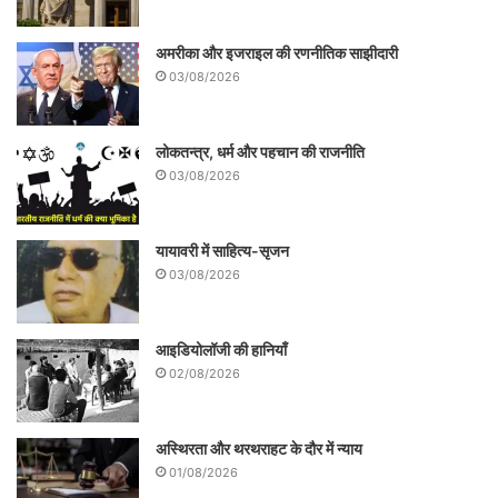
समर्थक छवि की वैधता को न संभाल पाने से की थी।
अमरीका और इजराइल की रणनीतिक साझीदारी
मगर बाद में इसे जिस बात से सबसे ज्यादा नुकसान
03/08/2026
हुआ, वह है गांवों में नागरिक समाज या कानून की
निष्पक्षता का वाम शासन में भी मजबूत नहीं हो पाना।
लोकतन्त्र, धर्म और पहचान की राजनीति
03/08/2026
यायावरी में साहित्य-सृजन
03/08/2026
आइडियोलॉजी की हानियाँ
02/08/2026
अस्थिरता और थरथराहट के दौर में न्याय
01/08/2026