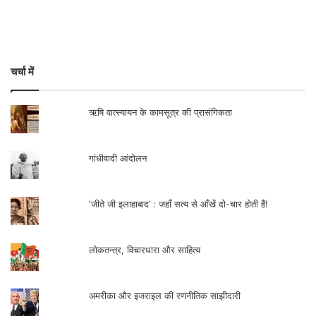
राह आज भी कहीं ज्यादा आसान होगी। चौंतीस सालों
की सत्ता को गंवा बैठने और फिर टीएमसी की दबंगई से
अपने कार्यकर्ताओं को न बचा पाने का अपमान वर्तमान
चर्चा में
को देखने में बाधा भी बनता है। माकपा इकाइयां
कितनी भी ईमानदारी से फिर से जमीन की राजनीति
ऋषि वात्स्यायन के कामसूत्र की प्रासंगिकता
की कोशिश करें, उन पर चौंतीस सालों के शासन का
गांधीवादी आंदोलन
ताना और बोझ रहता ही है।
.
‘जीते जी इलाहाबाद’ : जहाँ सत्य से आँखें दो-चार होती हैं!
लोकतन्त्र, विचारधारा और साहित्य
अमरीका और इजराइल की रणनीतिक साझीदारी