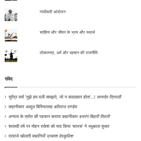
पुरुष सत्ता का प्रतिकार कर गंगा मुक्ति आंदोलन को
गांधीवादी आंदोलन
सक्रियता प्रदान की.
साहित्य और जीवन के भ्रम और यथार्थ
शांतिमयता का यह प्रयोग गंगा मुक्ति आंदोलन के
दरम्यान अलग-अलग क्षेत्रों में बढ़ता जा रहा था.
लोकतन्त्र, धर्म और पहचान की राजनीति
लड़ाई को मुख्य सफलता तब मिली जब 1991 में पानी
पर की जमींदारी पूरी तरीके से समाप्त करने की
घोषणा हुई. 80 कि.मी. की जमींदारी खत्म हुई. उस
संवेद
समय बिहार- झारखण्ड एक हुआ करता था. बिहार में
सुरेंद्र वर्मा ‘तुझे हम वली समझते, जो न बादाख़्वार होता’…!
सत्यदेव त्रिपाठी
लालू प्रसाद यादव की सरकार बन गई थी. उसने एक
कहानीकार अब्दुल बिस्मिल्लाह
बलिराज पाण्डेय
कदम आगे जाकर बिहार की तमाम नदियों को कर
अन्याय के स्रोत की पहचान कराता कहानीकार
बजरंग बिहारी तिवारी
मुक्त कर दिया. इन्हें कॉपरेटिव अथवा सहकारी
शताब्दी वर्ष पर मोहन राकेश को याद किया ‘बतरस’ ने
मधुबाला शुक्ल
समितियों के हाथ में भी नहीं रहने दिया गया. नदी-
दरवाजे खोलती कहानियाँ
प्रकाश देवकुलिश