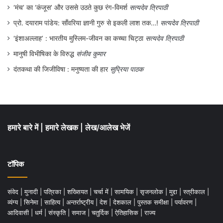
नाला, कोल-धाव सबको टैक्स फ्री कर दिया गया.
‘मंच’ का ‘कंजूस’ और उससे उठते कुछ रंग-विमर्श
सत्यदेव त्रिपाठी
प्रो. दयाराम पांडेय: साँवरिया ज्ञानी गुरु से इकली लाश तक…!
सत्यदेव त्रिपाठी
.
‘इंशाअल्लाह’ : भारतीय मुस्लिम-जीवन का कच्चा चिट्ठा
सत्यदेव त्रिपाठी
मानुषी विभीषिका के विरुद्ध
संजीव कुमार
दंतकथा की जिजीविषा : मनुष्यता की हार
सुप्रिया पाठक
हमारे बारे में
|
हमारे लेखक
|
लेख/आलेख भेजें
टॉपिक
संवेद
|
मुनादी
|
पत्रिका
|
शख्सियत
|
चर्चा में
|
सामयिक
|
सृजनलोक
|
मुद्दा
|
स्त्रीकाल
|
व्यंग्य
|
सिनेमा
|
साहित्य
|
अन्तर्राष्ट्रीय
|
देश
|
देशकाल
|
पुस्तक समीक्षा
|
पर्यावरण
|
आदिवासी
|
धर्म
|
संस्कृति
|
समाज
|
चतुर्दिक
|
ऐतिहासिक
|
राज्य