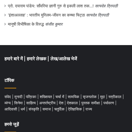
प्रो. दयाराम पांडेय: साँवरिया ज्ञानी गुरु से इकली लाश तक…!
सत्यदेव त्रिपाठी
‘इंशाअल्लाह’ : भारतीय मुस्लिम-जीवन का कच्चा चिट्ठा
सत्यदेव त्रिपाठी
मानुषी विभीषिका के विरुद्ध
संजीव कुमार
हमारे बारे में
|
हमारे लेखक
|
लेख/आलेख भेजें
टॉपिक
संवेद
|
मुनादी
|
पत्रिका
|
शख्सियत
|
चर्चा में
|
सामयिक
|
सृजनलोक
|
मुद्दा
|
स्त्रीकाल
|
व्यंग्य
|
सिनेमा
|
साहित्य
|
अन्तर्राष्ट्रीय
|
देश
|
देशकाल
|
पुस्तक समीक्षा
|
पर्यावरण
|
आदिवासी
|
धर्म
|
संस्कृति
|
समाज
|
चतुर्दिक
|
ऐतिहासिक
|
राज्य
हमसे जुड़ें