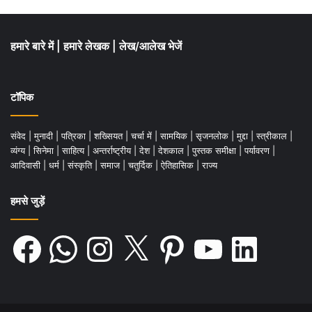
हमारे बारे में
|
हमारे लेखक
|
लेख/आलेख भेजें
टॉपिक
संवेद
|
मुनादी
|
पत्रिका
|
शख्सियत
|
चर्चा में
|
सामयिक
|
सृजनलोक
|
मुद्दा
|
स्त्रीकाल
|
व्यंग्य
|
सिनेमा
|
साहित्य
|
अन्तर्राष्ट्रीय
|
देश
|
देशकाल
|
पुस्तक समीक्षा
|
पर्यावरण
|
आदिवासी
|
धर्म
|
संस्कृति
|
समाज
|
चतुर्दिक
|
ऐतिहासिक
|
राज्य
हमसे जुड़ें
Facebook
WhatsApp
Instagram
X
Pinterest
YouTube
LinkedIn