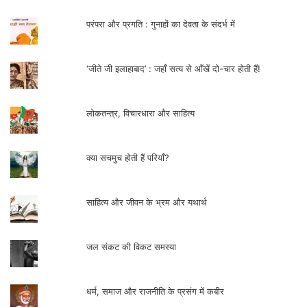
ऐसा होने देने के लिए तैयार है या नहीं। आने वाला
परंपरा और प्रगति : गुनाहों का देवता के संदर्भ में
समय इसी सवाल के हल ढूंढने का समय होगा ; हल
निकलेगा, एकजुट संघर्षों की बहार से हल निकलेगा।
‘जीते जी इलाहाबाद’ : जहाँ सत्य से आँखें दो-चार होती हैं!
लोकतन्त्र, विचारधारा और साहित्य
क्या सचमुच होती हैं परियाँ?
साहित्य और जीवन के भ्रम और यथार्थ
बादल सरोज
जल संकट की विकट समस्या
(लेखक पाक्षिक ‘लोकजतन’ के संपादक और अखिल
भारतीय किसान सभा के संयुक्त सचिव हैं। संपर्क :
धर्म, समाज और राजनीति के प्रसंग में कबीर