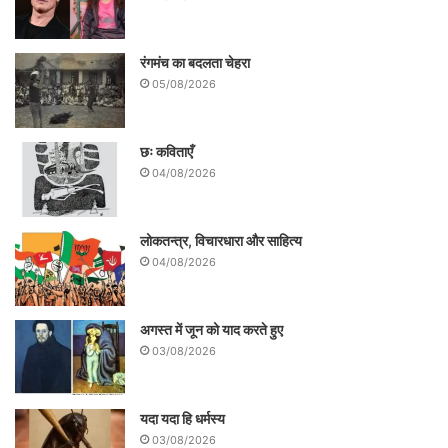
प्रिंसपल थे| फिर भी इतना धर्मनिरपेक्ष और वैज्ञानिक
सोच के हिमायती! यही विद्यासागर हैं! एक रीढ़विहीन
रंगमंच का बदलता चेहरा
05/08/2026
समाज में लोहे-इस्पात की रीढ़ लेकर!
विधवा को जीने का हक है| पति की मौत के बाद उसके
छः कविताएँ
04/08/2026
जीवन का इतिश्री नहीं हो जाता| एक बेहद रूढ़ीवादी
समाज में विधवा नारी के इस स्वभाविक दावे के साथ
लोकतन्त्र, विचारधारा और साहित्य
कौन खड़ा हो सकता है? वह बेहद संवेदनशील इंसान
04/08/2026
ही हैं विद्यासागर!
अगस्त में जून को याद करते हुए
03/08/2026
यदा यदा हि धर्मस्य
03/08/2026