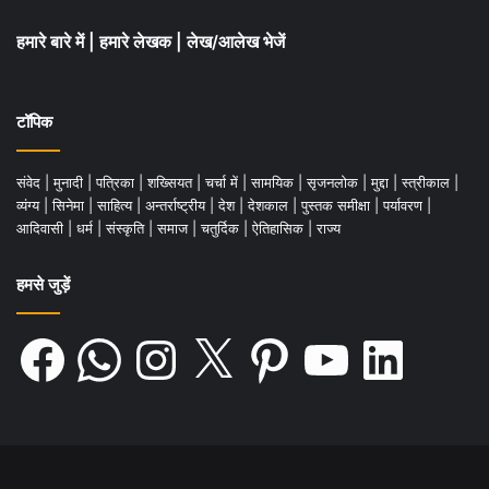
हमारे बारे में
|
हमारे लेखक
|
लेख/आलेख भेजें
टॉपिक
संवेद
|
मुनादी
|
पत्रिका
|
शख्सियत
|
चर्चा में
|
सामयिक
|
सृजनलोक
|
मुद्दा
|
स्त्रीकाल
|
व्यंग्य
|
सिनेमा
|
साहित्य
|
अन्तर्राष्ट्रीय
|
देश
|
देशकाल
|
पुस्तक समीक्षा
|
पर्यावरण
|
आदिवासी
|
धर्म
|
संस्कृति
|
समाज
|
चतुर्दिक
|
ऐतिहासिक
|
राज्य
हमसे जुड़ें
Facebook
WhatsApp
Instagram
X
Pinterest
YouTube
LinkedIn