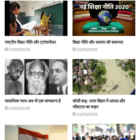
राष्ट्रीय शिक्षा नीति और ट्रांसजेंडर
शिक्षा नीति और अवसर की समानता
02/05/2026
02/05/2026
विद्यासागर कौन हैं? मूर्ति तोड़ने वाला कौन है? इसी
सामाजिक न्याय अब भी एक सम्भावना है
कोसी बाढ़: उत्तर बिहार में आपदा और
सवाल पर जबाब टिका है|
जीवटता का चक्र
02/05/2026
02/05/2026
वे केवल विद्या के सागर नहीं हैं| करूणा और दया का
सागर बस उनका परिचय नहीं है| आधुनिक शिक्षा के