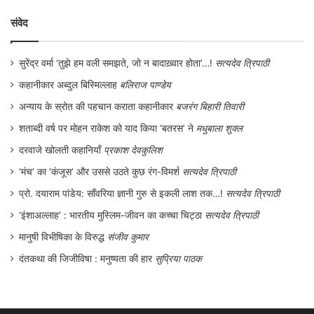
संवेद
सुरेंद्र वर्मा ‘तुझे हम वली समझते, जो न बादाख़्वार होता’…!
सत्यदेव त्रिपाठी
कहानीकार अब्दुल बिस्मिल्लाह
बलिराज पाण्डेय
अन्याय के स्रोत की पहचान कराता कहानीकार
बजरंग बिहारी तिवारी
शताब्दी वर्ष पर मोहन राकेश को याद किया ‘बतरस’ ने
मधुबाला शुक्ल
दरवाजे खोलती कहानियाँ
प्रकाश देवकुलिश
‘मंच’ का ‘कंजूस’ और उससे उठते कुछ रंग-विमर्श
सत्यदेव त्रिपाठी
प्रो. दयाराम पांडेय: साँवरिया ज्ञानी गुरु से इकली लाश तक…!
सत्यदेव त्रिपाठी
‘इंशाअल्लाह’ : भारतीय मुस्लिम-जीवन का कच्चा चिट्ठा
सत्यदेव त्रिपाठी
मानुषी विभीषिका के विरुद्ध
संजीव कुमार
दंतकथा की जिजीविषा : मनुष्यता की हार
सुप्रिया पाठक