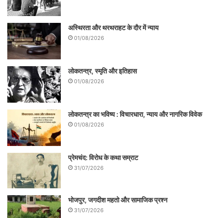
और सती पूजा करने वाले लोग हैं| अब वीडीओ फूटेज
आ चुका है| बीजेपी और आरएसएस का चेहरा उजागर
अस्थिरता और थरथराहट के दौर में न्याय
हो चुका है| अमित शाह का स्याह चेहरा बेनकाब हुआ
01/08/2026
है|
लोकतन्त्र, स्मृति और इतिहास
किन्तु दीदी से भी सावधान रहना चाहिये| वे सत्ता के
01/08/2026
इस घृणित खेल में विद्यासागर को छोटा कर गयीं|
उनकी मूर्ति तोड़ने को बंगाल का अपमान कहा|
लोकतन्त्र का भविष्य : विचारधारा, न्याय और नागरिक विवेक
01/08/2026
दरअसल यह समस्त मानवजाति का अपमान है|
प्रेमचंद: विरोध के कथा सम्राट
31/07/2026
भोजपुर, जगदीश महतो और सामाजिक प्रश्न
31/07/2026