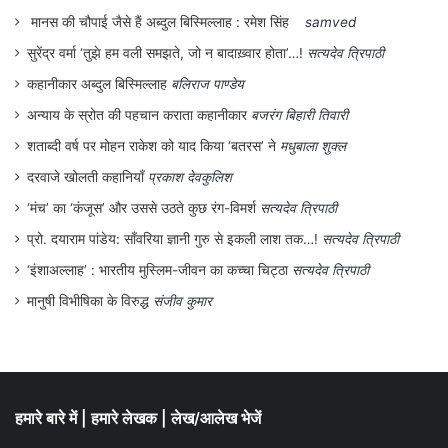
मानस की चौपाई जैसे हैं अब्दुल बिस्मिल्लाह : रमेश सिंह
samved
सुरेंद्र वर्मा ‘तुझे हम वली समझते, जो न बादाख़्वार होता’…!
सत्यदेव त्रिपाठी
कहानीकार अब्दुल बिस्मिल्लाह
बलिराज पाण्डेय
अन्याय के स्रोत की पहचान कराता कहानीकार
बजरंग बिहारी तिवारी
शताब्दी वर्ष पर मोहन राकेश को याद किया ‘बतरस’ ने
मधुबाला शुक्ल
दरवाजे खोलती कहानियाँ
प्रकाश देवकुलिश
काँग्रेस की तरह प्रदेश भाजपा में भी कई गुट हैं
‘मंच’ का ‘कंजूस’ और उससे उठते कुछ रंग-विमर्श
सत्यदेव त्रिपाठी
जिनमें सबसे प्रभावी चौथी बार मुख्यमन्त्री बने
प्रो. दयाराम पांडेय: साँवरिया ज्ञानी गुरु से इकली लाश तक…!
सत्यदेव त्रिपाठी
शिवराजसिंह चौहान को माना जाता है। सिंधिया के
‘इंशाअल्लाह’ : भारतीय मुस्लिम-जीवन का कच्चा चिट्ठा
सत्यदेव त्रिपाठी
आने के बाद से प्रदेश भाजपा को एक और नया और
मानुषी विभीषिका के विरुद्ध
संजीव कुमार
बना-बनाया गुट मिल गया है जिसमें उनके खेमे के 22
विधायक भी शामिल हैं। समझा जाता है कि शिवराज
सिंह को मजबूरी के चलते मुख्यमन्त्री बनाया गया है
जिसमें उनका अनुभवी होने, संघ के दबाव के साथ कई
हमारे बारे में
|
हमारे लेखक
|
लेख/आलेख भेजें