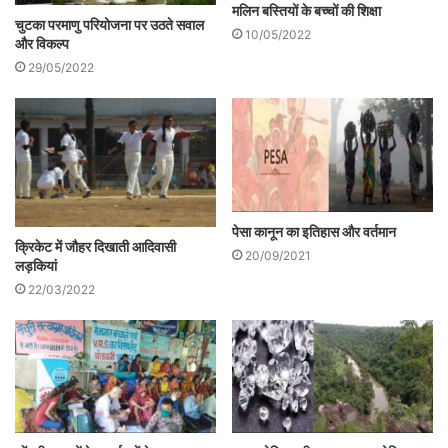
मलिन बस्तियों के बच्चों की शिक्षा
चुटका परमाणु परियोजना पर उठते सवाल
लगा है।
10/05/2022
और विकल्प
29/05/2022
पेसा कानून का इतिहास और वर्तमान
क्रिकेट में जौहर दिखाती आदिवासी
20/09/2021
लड़कियां
22/03/2022
लोकसभा चुनाव के बाद से वे लगातार अपने असंतुष्ट
होने का सन्देश दे रहे थे। उन्हें और उनके समर्थकों
को लगता था कि पार्टी और प्रदेश की काँग्रेस