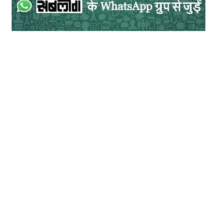
मध्यप्रदेश में काँग्रेस नेताओं के बीच गुटबाजी एक
पुरानी समस्या रही है जो इस बार सत्ता हासिल करने
के बाद और भी चौड़ी हो गयी थी। कमलनाथ एक
अनुभवी नेता हैं उनके पास सरकार और संगठन दोनों
की जिम्मेदारी थी। उनकी सरकार सपा, बसपा और
निर्दलीय विधायकों के सहारे चल रही थी और वे इन्हें
अपने साथ बनाये रखने में काफी उर्जा खर्च कर रहे
थे। लेकिन शायद वे पार्टी के गुटबाजी पर ध्यान देने
की जगह इसमें शामिल हो गये। यहीं उनसे चूक हो