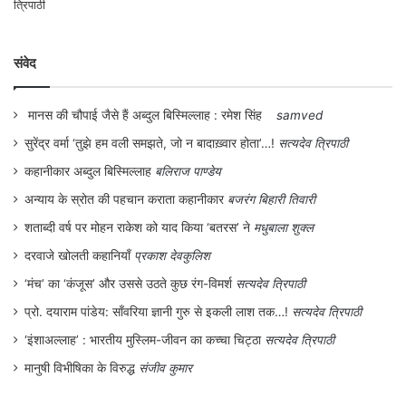
स्थिति उत्पन्न कर दी है। धर्म का सम्बन्ध सत्य से था
न कि सत्ता से। राजनीति का सम्बन्ध सामान्य जन से
संवेद
था न कि पूंजीपति, उद्योगपति और कॉरपोरेट से।
लोकतन्त्र लोक का तन्त्र था, न कि कॉरपोरेट का।
मानस की चौपाई जैसे हैं अब्दुल बिस्मिल्लाह : रमेश सिंह
samved
इसके कारणों की तफसील में अभी जाया नहीं जा
सुरेंद्र वर्मा ‘तुझे हम वली समझते, जो न बादाख़्वार होता’…!
सत्यदेव त्रिपाठी
सकता, पर यह सब कल्याणकारी राज्य के
कहानीकार अब्दुल बिस्मिल्लाह
बलिराज पाण्डेय
विघटनकारी राज्य में बदलने, डेमोक्रेसी के
अन्याय के स्रोत की पहचान कराता कहानीकार
बजरंग बिहारी तिवारी
कॉरपोरेटोक्रेसी में परिवर्तित होने के बाद हुआ है।
शताब्दी वर्ष पर मोहन राकेश को याद किया ‘बतरस’ ने
मधुबाला शुक्ल
दरवाजे खोलती कहानियाँ
प्रकाश देवकुलिश
धर्म, राजनीति और संस्कृति का वर्तमान रूप कहीं से
‘मंच’ का ‘कंजूस’ और उससे उठते कुछ रंग-विमर्श
सत्यदेव त्रिपाठी
भी शुभ नहीं है। चुनावी राजनीति ने वोट प्राप्ति के
प्रो. दयाराम पांडेय: साँवरिया ज्ञानी गुरु से इकली लाश तक…!
सत्यदेव त्रिपाठी
‘इंशाअल्लाह’ : भारतीय मुस्लिम-जीवन का कच्चा चिट्ठा
सत्यदेव त्रिपाठी
लिए जनता को अनेक समूहों, समुदायों, जातियों
मानुषी विभीषिका के विरुद्ध
संजीव कुमार
उपजातियों, श्रेणियों में विभाजित कर डाला है।