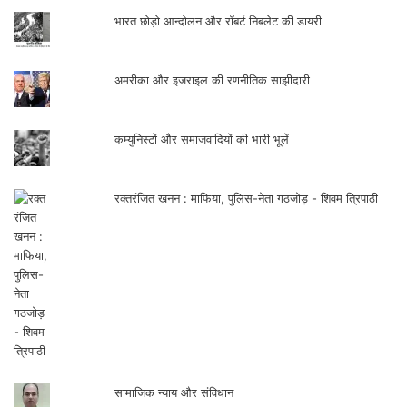
कम्युनिस्टों और समाजवादियों की भारी भूलें
रक्तरंजित खनन : माफिया, पुलिस-नेता गठजोड़ - शिवम त्रिपाठी
सामाजिक न्याय और संविधान
गंगोत्री गर्ब्याल : सीमान्त से निकली पहली ग्रेजुएट महिला
संतालों का महान पर्व सोहराय