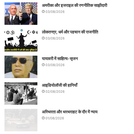
अमरीका और इजराइल की रणनीतिक साझीदारी
‘हमजानामा’ की एक प्रति भी रखी हुई है। इस
03/08/2026
प्रेमगाथा महाकाव्य में लिखा हुआ है – ‘मुसलमान सभी
अपनी-अपनी कब्रों में हैं और इस्लाम केवल किताबों
लोकतन्त्र, धर्म और पहचान की राजनीति
में ही मिलेगा’। ब्रिटेन में आजकल, जान पड़ता है,
03/08/2026
असली इस्लाम ब्रिटिश म्यूजियम में ही मिलेगा।
यायावरी में साहित्य-सृजन
03/08/2026
आइडियोलॉजी की हानियाँ
02/08/2026
अस्थिरता और थरथराहट के दौर में न्याय
01/08/2026