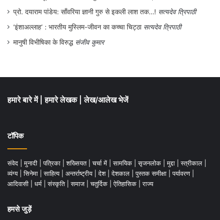
हमारे बारे में
|
हमारे लेखक
|
लेख/आलेख भेजें
टॉपिक
संवेद
|
मुनादी
|
पत्रिका
|
शख्सियत
|
चर्चा में
|
सामयिक
|
सृजनलोक
|
मुद्दा
|
स्त्रीकाल
|
व्यंग्य
|
सिनेमा
|
साहित्य
|
अन्तर्राष्ट्रीय
|
देश
|
देशकाल
|
पुस्तक समीक्षा
|
पर्यावरण
|
आदिवासी
|
धर्म
|
संस्कृति
|
समाज
|
चतुर्दिक
|
ऐतिहासिक
|
राज्य
हमसे जुड़ें
Facebook
WhatsApp
Instagram
X
Pinterest
YouTube
LinkedIn