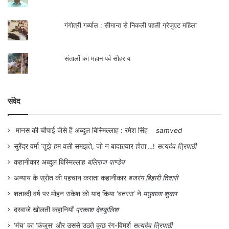
संवेद
मानस की चौपाई जैसे हैं अब्दुल बिस्मिल्लाह : रमेश सिंह
samved
सुरेंद्र वर्मा ‘तुझे हम वली समझते, जो न बादाख़्वार होता’…!
सत्यदेव त्रिपाठी
कहानीकार अब्दुल बिस्मिल्लाह
बलिराज पाण्डेय
अन्याय के स्रोत की पहचान कराता कहानीकार
बजरंग बिहारी तिवारी
शताब्दी वर्ष पर मोहन राकेश को याद किया ‘बतरस’ ने
मधुबाला शुक्ल
दरवाजे खोलती कहानियाँ
प्रकाश देवकुलिश
‘मंच’ का ‘कंजूस’ और उससे उठते कुछ रंग-विमर्श
सत्यदेव त्रिपाठी
प्रो. दयाराम पांडेय: साँवरिया ज्ञानी गुरु से इकली लाश तक…!
सत्यदेव त्रिपाठी
‘इंशाअल्लाह’ : भारतीय मुस्लिम-जीवन का कच्चा चिट्ठा
सत्यदेव त्रिपाठी
मानुषी विभीषिका के विरुद्ध
संजीव कुमार