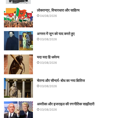
का अभाव है, उन्हें उपकरण उपलब्ध कराना हो या
लोकतन्त्र, विचारधारा और साहित्य
ऑनलाइन पढ़ाने के लिए शिक्षकों को वर्कशॉप देना।
04/08/2026
क्योंकि नई पीढ़ी के लिए यह काम कठिन नहीं, लेकिन
पुरानी पीढ़ी को इसकी अच्छी खासी जरूरत है।
अगस्त में जून को याद करते हुए
03/08/2026
करोना संकट के समय शिक्षा का यह माध्यम हमारी
प्राथमिकता भी है और समय की आवश्यकता भी।
यदा यदा हि धर्मस्य
यह समय सूचना प्रौद्योगिकी के क्षेत्र में उन्नत भारत
03/08/2026
के लिए अच्छा अवसर भी हो सकता है।
चेतना और सौन्दर्य-बोध का नया क्षितिज
.
03/08/2026
अमरीका और इजराइल की रणनीतिक साझीदारी
03/08/2026