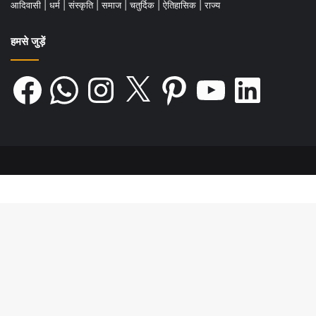
आदिवासी
|
धर्म
|
संस्कृति
|
समाज
|
चतुर्दिक
|
ऐतिहासिक
|
राज्य
हमसे जुड़ें
Facebook
WhatsApp
Instagram
X
Pinterest
YouTube
LinkedIn