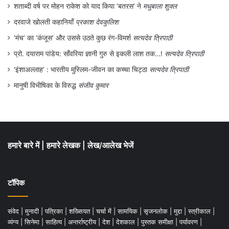
शताब्दी वर्ष पर मोहन राकेश को याद किया ‘बतरस’ ने
मधुबाला शुक्ल
दरवाजे खोलती कहानियाँ
प्रकाश देवकुलिश
‘मंच’ का ‘कंजूस’ और उससे उठते कुछ रंग-विमर्श
सत्यदेव त्रिपाठी
प्रो. दयाराम पांडेय: साँवरिया ज्ञानी गुरु से इकली लाश तक…!
सत्यदेव त्रिपाठी
‘इंशाअल्लाह’ : भारतीय मुस्लिम-जीवन का कच्चा चिट्ठा
सत्यदेव त्रिपाठी
मानुषी विभीषिका के विरुद्ध
संजीव कुमार
हमारे बारे में
|
हमारे लेखक
|
लेख/आलेख भेजें
टॉपिक
संवेद
|
मुनादी
|
पत्रिका
|
शख्सियत
|
चर्चा में
|
सामयिक
|
सृजनलोक
|
मुद्दा
|
स्त्रीकाल
|
व्यंग्य
|
सिनेमा
|
साहित्य
|
अन्तर्राष्ट्रीय
|
देश
|
देशकाल
|
पुस्तक समीक्षा
|
पर्यावरण
|