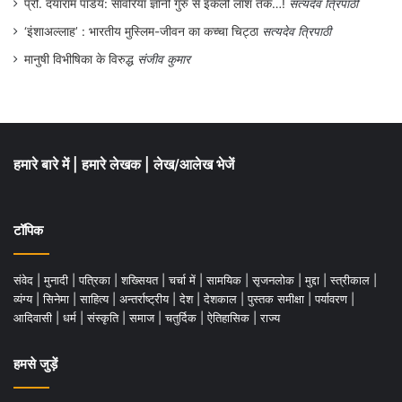
प्रो. दयाराम पांडेय: साँवरिया ज्ञानी गुरु से इकली लाश तक…!
सत्यदेव त्रिपाठी
‘इंशाअल्लाह’ : भारतीय मुस्लिम-जीवन का कच्चा चिट्ठा
सत्यदेव त्रिपाठी
मानुषी विभीषिका के विरुद्ध
संजीव कुमार
हमारे बारे में
|
हमारे लेखक
|
लेख/आलेख भेजें
टॉपिक
संवेद
|
मुनादी
|
पत्रिका
|
शख्सियत
|
चर्चा में
|
सामयिक
|
सृजनलोक
|
मुद्दा
|
स्त्रीकाल
|
व्यंग्य
|
सिनेमा
|
साहित्य
|
अन्तर्राष्ट्रीय
|
देश
|
देशकाल
|
पुस्तक समीक्षा
|
पर्यावरण
|
आदिवासी
|
धर्म
|
संस्कृति
|
समाज
|
चतुर्दिक
|
ऐतिहासिक
|
राज्य
हमसे जुड़ें