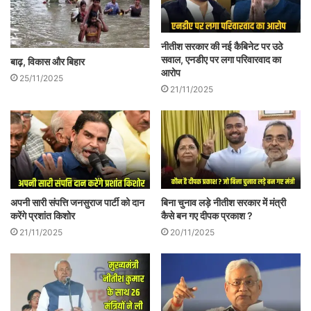
मैं अन्धा हूँ साहब, मुझे तो हर शख्स में इंसान दिखता
हैं.
नीतीश सरकार की नई कैबिनेट पर उठे
सवाल, एनडीए पर लगा परिवारवाद का
बाढ़, विकास और बिहार
आरोप
25/11/2025
21/11/2025
अपनी सारी संपत्ति जनसुराज पार्टी को दान
बिना चुनाव लड़े नीतीश सरकार में मंत्री
करेंगे प्रशांत किशोर
कैसे बन गए दीपक प्रकाश ?
21/11/2025
20/11/2025
लेखिका सबलोग के उत्तरप्रदेश ब्यूरो की प्रमुख हैं|
सम्पर्क- +919451634719,
tamannafaridi@gmail.com