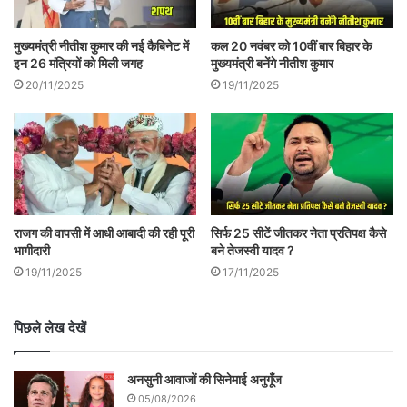
.
.
मुख्यमंत्री नीतीश कुमार की नई कैबिनेट में
कल 20 नवंबर को 10वीं बार बिहार के
इन 26 मंत्रियों को मिली जगह
मुख्यमंत्री बनेंगे नीतीश कुमार
.
20/11/2025
19/11/2025
सबलोग को फेसबुक पर पढने के लिए लाइक करें|
राजग की वापसी में आधी आबादी की रही पूरी
सिर्फ 25 सीटें जीतकर नेता प्रतिपक्ष कैसे
भागीदारी
बने तेजस्वी यादव ?
19/11/2025
17/11/2025
पिछले लेख देखें
अनसुनी आवाजों की सिनेमाई अनुगूँज
05/08/2026