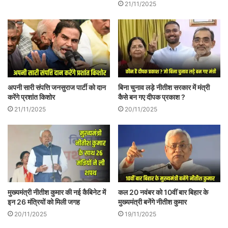
‘लोक’ इसी तंत्र की बात करना, सुनना चाहता है।
21/11/2025
लोकतंत्र का, अपने अधिकारों का समर्थक होने के
नाते मैं भी लोकतंत्र की बात करने का ही इच्छुक
रहता हूँ, इच्छुक हूँ।
ये भी पढ़ सकते हैं
–
जब मतदान था एक पवित्र भाव
अपनी सारी संपत्ति जनसुराज पार्टी को दान
बिना चुनाव लड़े नीतीश सरकार में मंत्री
करेंगे प्रशांत किशोर
कैसे बन गए दीपक प्रकाश ?
आइए अभी चुनाव के इन दिनों में चुनाव के प्रचार-
21/11/2025
20/11/2025
प्रसार को देखते हुए हम लोकतंत्र की ही बात करते
हैं जिसका महापर्व कहते हैं चुनाव को। आप
समाचारपत्र पढ़ते होंगें, रेडियो, टीवी देखते होंगे।
नेताओं के भाषणों के अंश पढ़ते, सुनते, देखते होंगे। मैं
भी। चुनाव घोषणा पत्र से लेकर चुनावी भाषणों तक
मुख्यमंत्री नीतीश कुमार की नई कैबिनेट में
कल 20 नवंबर को 10वीं बार बिहार के
इन 26 मंत्रियों को मिली जगह
मुख्यमंत्री बनेंगे नीतीश कुमार
में जिस उदारता से नेता बातें करते हैं, जिस प्रकार
20/11/2025
19/11/2025