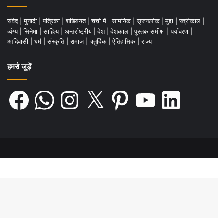
संवेद
|
मुनादी
|
पत्रिका
|
शख्सियत
|
चर्चा में
|
सामयिक
|
सृजनलोक
|
मुद्दा
|
स्त्रीकाल
|
व्यंग्य
|
सिनेमा
|
साहित्य
|
अन्तर्राष्ट्रीय
|
देश
|
देशकाल
|
पुस्तक समीक्षा
|
पर्यावरण
|
आदिवासी
|
धर्म
|
संस्कृति
|
समाज
|
चतुर्दिक
|
ऐतिहासिक
|
राज्य
हमसे जुड़ें
Facebook
WhatsApp
Instagram
X
Pinterest
YouTube
LinkedIn