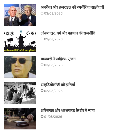
और लोक अपने हाथ दे देने को मजबूर, क्योंकि इन
अमरीका और इजराइल की रणनीतिक साझीदारी
03/08/2026
नेताओं ने, इन राजनीतिज्ञों ने लोकतंत्र को लोकतंत्र
रहने कहाँ दिया! अपनी दबंगई से, अपनी धूर्त्तता से
लोकतन्त्र, धर्म और पहचान की राजनीति
इन्होंने स्थापित कर लिया है ‘तंत्रलोक’,जिसके आगे
03/08/2026
संविधान मजबूर है, संविधान का प्रहरी दिकभ्रमित,
तो लोक क्या करे? नेता मदारी जनता जमूरा। मदारी
यायावरी में साहित्य-सृजन
बाँसुरी बजायेगा, डमरू बजायेगा, जमूरे के मुँह पर
03/08/2026
काला कपड़ा ढँकेगा, जमूरा वही देखेगा जो मदारी
दिखाएगा, क्योंकि ये ‘लोकतंत्र’ नहीं, ‘तंत्रलोक’ है।
आइडियोलॉजी की हानियाँ
02/08/2026
अस्थिरता और थरथराहट के दौर में न्याय
01/08/2026