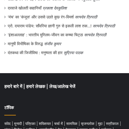
दरवाजे खोलती कहानियाँ
प्रकाश देवकुलिश
‘मंच’ का ‘कंजूस’ और उससे उठते कुछ रंग-विमर्श
सत्यदेव त्रिपाठी
प्रो. दयाराम पांडेय: साँवरिया ज्ञानी गुरु से इकली लाश तक…!
सत्यदेव त्रिपाठी
‘इंशाअल्लाह’ : भारतीय मुस्लिम-जीवन का कच्चा चिट्ठा
सत्यदेव त्रिपाठी
मानुषी विभीषिका के विरुद्ध
संजीव कुमार
दंतकथा की जिजीविषा : मनुष्यता की हार
सुप्रिया पाठक
हमारे बारे में
|
हमारे लेखक
|
लेख/आलेख भेजें
टॉपिक
संवेद
|
मुनादी
|
पत्रिका
|
शख्सियत
|
चर्चा में
|
सामयिक
|
सृजनलोक
|
मुद्दा
|
स्त्रीकाल
|