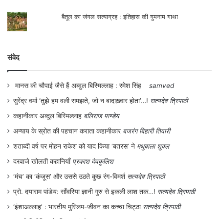
गया।
बैतूल का जंगल सत्याग्रह : इतिहास की गुमनाम गाथा
भारत छोड़ो आन्दोलन ने कई जगहों पर हिंसक रूप भी
लिया। पर आन्दोलनकारियों की हिंसा, औपनिवेशिक
संवेद
राज्य द्वारा किए जा रहे बर्बरतापूर्ण दमन और हिंसात्मक
कार्यवाहियों की तुलना में कुछ भी न थी। जनता ने
मानस की चौपाई जैसे हैं अब्दुल बिस्मिल्लाह : रमेश सिंह
samved
अपने आक्रोश की अभिव्यक्ति पुलिस थानों और
सुरेंद्र वर्मा ‘तुझे हम वली समझते, जो न बादाख़्वार होता’…!
सत्यदेव त्रिपाठी
कहानीकार अब्दुल बिस्मिल्लाह
बलिराज पाण्डेय
कचहरियों आदि को निशाना बनाकर की, जिन्हें वह
अन्याय के स्रोत की पहचान कराता कहानीकार
बजरंग बिहारी तिवारी
औपनिवेशिक सरकार के दमन के औज़ार के रूप में
शताब्दी वर्ष पर मोहन राकेश को याद किया ‘बतरस’ ने
मधुबाला शुक्ल
देखती थीं। स्थानीय नेतृत्व और आम जनता की
दरवाजे खोलती कहानियाँ
प्रकाश देवकुलिश
सक्रिय सहभागिता – इस आन्दोलन की दो ख़ास
‘मंच’ का ‘कंजूस’ और उससे उठते कुछ रंग-विमर्श
सत्यदेव त्रिपाठी
विशेषताएँ थीं। औपनिवेशिक राज्य की मशीनरी को
प्रो. दयाराम पांडेय: साँवरिया ज्ञानी गुरु से इकली लाश तक…!
सत्यदेव त्रिपाठी
जिस तरह आम जनता ने, जिसमें महिलाएँ भी बड़ी
‘इंशाअल्लाह’ : भारतीय मुस्लिम-जीवन का कच्चा चिट्ठा
सत्यदेव त्रिपाठी