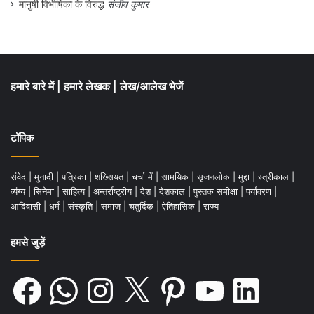
संख्या में शामिल थीं, सड़कों पर खुलेआम चुनौती दी,
मानुषी विभीषिका के विरुद्ध
संजीव कुमार
वह इस आन्दोलन को अभूतपूर्व बनाती है।
रॉबर्ट
निबलेट की डायरी का ऐतिहासिक महत्त्व
हमारे बारे में
|
हमारे लेखक
|
लेख/आलेख भेजें
टॉपिक
संवेद
|
मुनादी
|
पत्रिका
|
शख्सियत
|
चर्चा में
|
सामयिक
|
सृजनलोक
|
मुद्दा
|
स्त्रीकाल
|
व्यंग्य
|
सिनेमा
|
साहित्य
|
अन्तर्राष्ट्रीय
|
देश
|
देशकाल
|
पुस्तक समीक्षा
|
पर्यावरण
|
आदिवासी
|
धर्म
|
संस्कृति
|
समाज
|
चतुर्दिक
|
ऐतिहासिक
|
राज्य
हमसे जुड़ें
Facebook
WhatsApp
Instagram
X
Pinterest
YouTube
LinkedIn