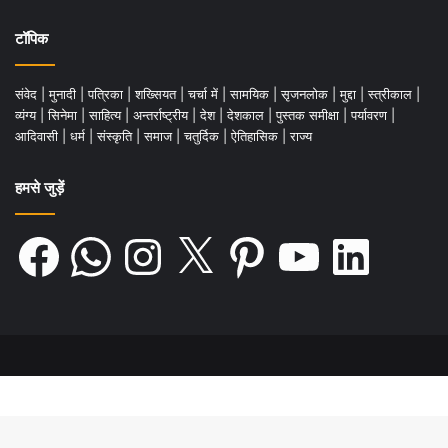
टॉपिक
संवेद
|
मुनादी
|
पत्रिका
|
शख्सियत
|
चर्चा में
|
सामयिक
|
सृजनलोक
|
मुद्दा
|
स्त्रीकाल
|
व्यंग्य
|
सिनेमा
|
साहित्य
|
अन्तर्राष्ट्रीय
|
देश
|
देशकाल
|
पुस्तक समीक्षा
|
पर्यावरण
|
आदिवासी
|
धर्म
|
संस्कृति
|
समाज
|
चतुर्दिक
|
ऐतिहासिक
|
राज्य
हमसे जुड़ें
Facebook
WhatsApp
Instagram
X
Pinterest
YouTube
LinkedIn