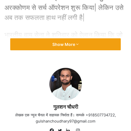
अरक्कोणम से सर्च ऑपरेशन शुरू किया| लेकिन उसे
अब तक सफलता हाथ नहीं लगी है|
भारतीय वायु सेना ने शनिवार को ऐलान किया कि जो
कोई भी विमान एएन-32 के लोकेशन की सूचना देगा,
Show More
उसे पाँच लाख रुपये का इनाम दिया जाएगा| एयर
ईस्टर्न एयर कमांड के मार्शल राजीव दयाल माथुर ने
इसकी घोषणा करते हुए कहा कि जो भी इसकी सही
सूचना देगा, उसे इनाम दिया जाएगा|
गुलशन चौधरी
लेखक एक न्यूज चैनल में सहायक निर्माता हैं। सम्पर्क +918507734722,
gulshanchoudhary97@gmail.com
Instagram