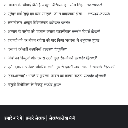
मानस की चौपाई जैसे हैं अब्दुल बिस्मिल्लाह : रमेश सिंह
samved
सुरेंद्र वर्मा ‘तुझे हम वली समझते, जो न बादाख़्वार होता’…!
सत्यदेव त्रिपाठी
कहानीकार अब्दुल बिस्मिल्लाह
बलिराज पाण्डेय
अन्याय के स्रोत की पहचान कराता कहानीकार
बजरंग बिहारी तिवारी
शताब्दी वर्ष पर मोहन राकेश को याद किया ‘बतरस’ ने
मधुबाला शुक्ल
दरवाजे खोलती कहानियाँ
प्रकाश देवकुलिश
‘मंच’ का ‘कंजूस’ और उससे उठते कुछ रंग-विमर्श
सत्यदेव त्रिपाठी
प्रो. दयाराम पांडेय: साँवरिया ज्ञानी गुरु से इकली लाश तक…!
सत्यदेव त्रिपाठी
‘इंशाअल्लाह’ : भारतीय मुस्लिम-जीवन का कच्चा चिट्ठा
सत्यदेव त्रिपाठी
मानुषी विभीषिका के विरुद्ध
संजीव कुमार
हमारे बारे में
|
हमारे लेखक
|
लेख/आलेख भेजें