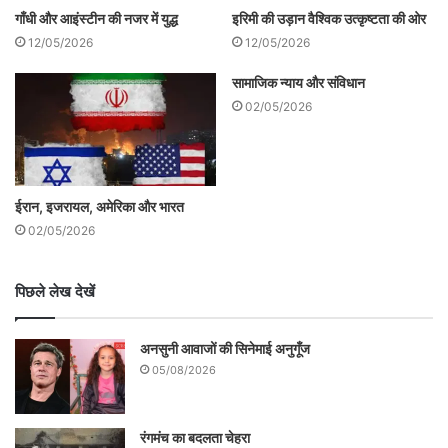
गाँधी और आइंस्टीन की नजर में युद्ध
इरिमी की उड़ान वैश्विक उत्कृष्टता की ओर
12/05/2026
12/05/2026
सामाजिक न्याय और संविधान
02/05/2026
ईरान, इजरायल, अमेरिका और भारत
02/05/2026
भारतीय नौसेना का पी 8 आई एयरक्राफ्ट
पिछले लेख देखें
नौसेना के एक प्रवक्ता ने ट्वीट किया, ‘पी-8आई
अनसुनी आवाजों की सिनेमाई अनुगूँज
विमान में बहुत शक्तिशाली सिंथेटिक एपर्चर रडार है,
05/08/2026
जिसका इस्तेमाल लापता विमान का पता लगाने के
लिए एसएआर स्वीप के दौरान किया जाएगा|’
रंगमंच का बदलता चेहरा