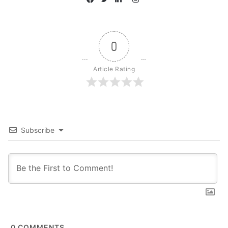
Facebook
Twitter
LinkedIn
0
Article Rating
Subscribe
मार्शल राजीव दयाल माथुर
इस बीच भारतीय वायु सेना के प्रमुख एयर चीफ
मार्शल बीएस धनोआ ने शनिवार को असम के जोरहाट
में वायु सेना स्टेशन का दौरा किया और चल रहे
तलाशी अभियान की जानकारी ली| उन्हें सर्च
0
COMMENTS