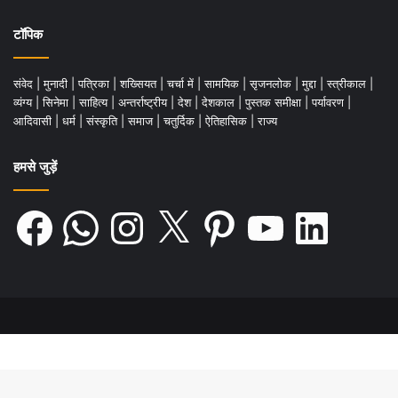
टॉपिक
संवेद
|
मुनादी
|
पत्रिका
|
शख्सियत
|
चर्चा में
|
सामयिक
|
सृजनलोक
|
मुद्दा
|
स्त्रीकाल
|
व्यंग्य
|
सिनेमा
|
साहित्य
|
अन्तर्राष्ट्रीय
|
देश
|
देशकाल
|
पुस्तक समीक्षा
|
पर्यावरण
|
आदिवासी
|
धर्म
|
संस्कृति
|
समाज
|
चतुर्दिक
|
ऐतिहासिक
|
राज्य
हमसे जुड़ें
Facebook
WhatsApp
Instagram
X
Pinterest
YouTube
LinkedIn