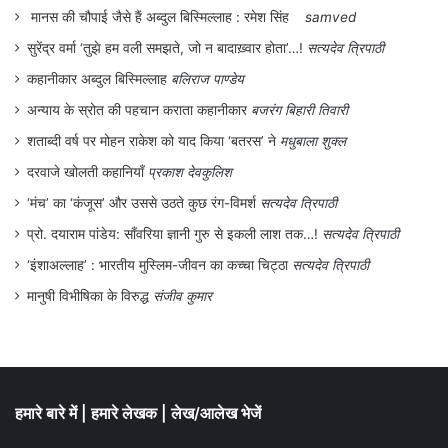
मानस की चौपाई जैसे हैं अब्दुल बिस्मिल्लाह : रमेश सिंह
samved
सुरेंद्र वर्मा ‘तुझे हम वली समझते, जो न बादाख़्वार होता’…!
सत्यदेव त्रिपाठी
कहानीकार अब्दुल बिस्मिल्लाह
बलिराज पाण्डेय
अन्याय के स्रोत की पहचान कराता कहानीकार
बजरंग बिहारी तिवारी
शताब्दी वर्ष पर मोहन राकेश को याद किया ‘बतरस’ ने
मधुबाला शुक्ल
दरवाजे खोलती कहानियाँ
प्रकाश देवकुलिश
‘मंच’ का ‘कंजूस’ और उससे उठते कुछ रंग-विमर्श
सत्यदेव त्रिपाठी
प्रो. दयाराम पांडेय: साँवरिया ज्ञानी गुरु से इकली लाश तक…!
सत्यदेव त्रिपाठी
‘इंशाअल्लाह’ : भारतीय मुस्लिम-जीवन का कच्चा चिट्ठा
सत्यदेव त्रिपाठी
मानुषी विभीषिका के विरुद्ध
संजीव कुमार
हमारे बारे में
|
हमारे लेखक
|
लेख/आलेख भेजें