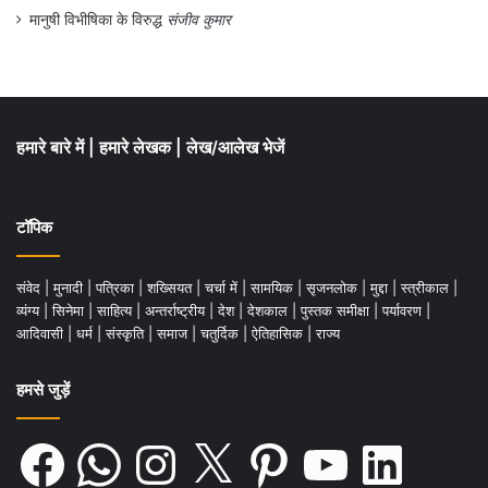
मानुषी विभीषिका के विरुद्ध
संजीव कुमार
हमारे बारे में
|
हमारे लेखक
|
लेख/आलेख भेजें
टॉपिक
संवेद
|
मुनादी
|
पत्रिका
|
शख्सियत
|
चर्चा में
|
सामयिक
|
सृजनलोक
|
मुद्दा
|
स्त्रीकाल
|
व्यंग्य
|
सिनेमा
|
साहित्य
|
अन्तर्राष्ट्रीय
|
देश
|
देशकाल
|
पुस्तक समीक्षा
|
पर्यावरण
|
आदिवासी
|
धर्म
|
संस्कृति
|
समाज
|
चतुर्दिक
|
ऐतिहासिक
|
राज्य
हमसे जुड़ें
Facebook
WhatsApp
Instagram
X
Pinterest
YouTube
LinkedIn