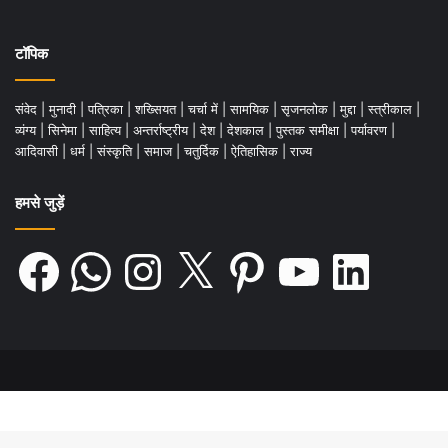
टॉपिक
संवेद
|
मुनादी
|
पत्रिका
|
शख्सियत
|
चर्चा में
|
सामयिक
|
सृजनलोक
|
मुद्दा
|
स्त्रीकाल
|
व्यंग्य
|
सिनेमा
|
साहित्य
|
अन्तर्राष्ट्रीय
|
देश
|
देशकाल
|
पुस्तक समीक्षा
|
पर्यावरण
|
आदिवासी
|
धर्म
|
संस्कृति
|
समाज
|
चतुर्दिक
|
ऐतिहासिक
|
राज्य
हमसे जुड़ें
Facebook
WhatsApp
Instagram
X
Pinterest
YouTube
LinkedIn