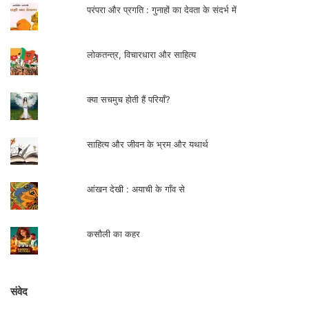
टाल देनी चाही।
परंपरा और प्रगति : गुनाहों का देवता के संदर्भ में
परंतु सलमान टला नहीं, वह एक दिन मेरे घर आ
लोकतन्त्र, विचारधारा और साहित्य
धमका। मैं परेशान अपनी सालों पुरानी वह मुड़ी-तुड़ी
कापियां ढूंढने लग गई जो मेरी रचनात्मक समझ के
क्या सचमुच होती हैं परियाँ?
दस्तावेज थे|
साहित्य और जीवन के भ्रम और यथार्थ
कुसुम अंसल
आंखन देखी : अयाची के गाँव से
(लेखिका की आत्मकथा ‘जो कहा नहीं गया’ से साभार)
कसौली का कहर
प्रस्तुति- गीता दूबे
संवेद