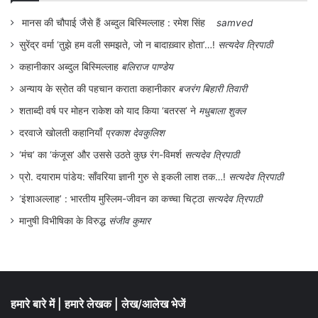
मानस की चौपाई जैसे हैं अब्दुल बिस्मिल्लाह : रमेश सिंह
samved
सुरेंद्र वर्मा ‘तुझे हम वली समझते, जो न बादाख़्वार होता’…!
सत्यदेव त्रिपाठी
कहानीकार अब्दुल बिस्मिल्लाह
बलिराज पाण्डेय
अन्याय के स्रोत की पहचान कराता कहानीकार
बजरंग बिहारी तिवारी
शताब्दी वर्ष पर मोहन राकेश को याद किया ‘बतरस’ ने
मधुबाला शुक्ल
दरवाजे खोलती कहानियाँ
प्रकाश देवकुलिश
‘मंच’ का ‘कंजूस’ और उससे उठते कुछ रंग-विमर्श
सत्यदेव त्रिपाठी
प्रो. दयाराम पांडेय: साँवरिया ज्ञानी गुरु से इकली लाश तक…!
सत्यदेव त्रिपाठी
‘इंशाअल्लाह’ : भारतीय मुस्लिम-जीवन का कच्चा चिट्ठा
सत्यदेव त्रिपाठी
मानुषी विभीषिका के विरुद्ध
संजीव कुमार
हमारे बारे में
|
हमारे लेखक
|
लेख/आलेख भेजें