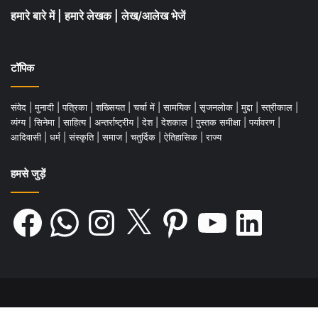
हमारे बारे में
|
हमारे लेखक
|
लेख/आलेख भेजें
टॉपिक
संवेद
|
मुनादी
|
पत्रिका
|
शख्सियत
|
चर्चा में
|
सामयिक
|
सृजनलोक
|
मुद्दा
|
स्त्रीकाल
|
व्यंग्य
|
सिनेमा
|
साहित्य
|
अन्तर्राष्ट्रीय
|
देश
|
देशकाल
|
पुस्तक समीक्षा
|
पर्यावरण
|
आदिवासी
|
धर्म
|
संस्कृति
|
समाज
|
चतुर्दिक
|
ऐतिहासिक
|
राज्य
हमसे जुड़ें
Facebook
WhatsApp
Instagram
X
Pinterest
YouTube
LinkedIn