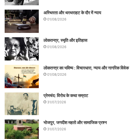
की बयानबाजी कांग्रेस के लिए मुसीबत बन सकता है
और बीजेपी के लिए फायदेमंद ।
अस्थिरता और थरथराहट के दौर में न्याय
01/08/2026
लोकतन्त्र, स्मृति और इतिहास
01/08/2026
लोकतन्त्र का भविष्य : विचारधारा, न्याय और नागरिक विवेक
01/08/2026
प्रेमचंद: विरोध के कथा सम्राट
31/07/2026
लेखिका सबलोग के उत्तर प्रदेश ब्यूरो की प्रमुख हैं|
भोजपुर, जगदीश महतो और सामाजिक प्रश्न
सम्पर्क- +919451634719,
31/07/2026
tamannafaridi@gmail.com