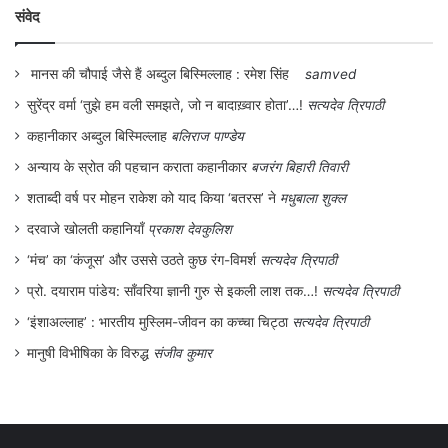
संवेद
मानस की चौपाई जैसे हैं अब्दुल बिस्मिल्लाह : रमेश सिंह
samved
सुरेंद्र वर्मा ‘तुझे हम वली समझते, जो न बादाख़्वार होता’…!
सत्यदेव त्रिपाठी
कहानीकार अब्दुल बिस्मिल्लाह
बलिराज पाण्डेय
अन्याय के स्रोत की पहचान कराता कहानीकार
बजरंग बिहारी तिवारी
शताब्दी वर्ष पर मोहन राकेश को याद किया ‘बतरस’ ने
मधुबाला शुक्ल
दरवाजे खोलती कहानियाँ
प्रकाश देवकुलिश
‘मंच’ का ‘कंजूस’ और उससे उठते कुछ रंग-विमर्श
सत्यदेव त्रिपाठी
प्रो. दयाराम पांडेय: साँवरिया ज्ञानी गुरु से इकली लाश तक…!
सत्यदेव त्रिपाठी
‘इंशाअल्लाह’ : भारतीय मुस्लिम-जीवन का कच्चा चिट्ठा
सत्यदेव त्रिपाठी
मानुषी विभीषिका के विरुद्ध
संजीव कुमार