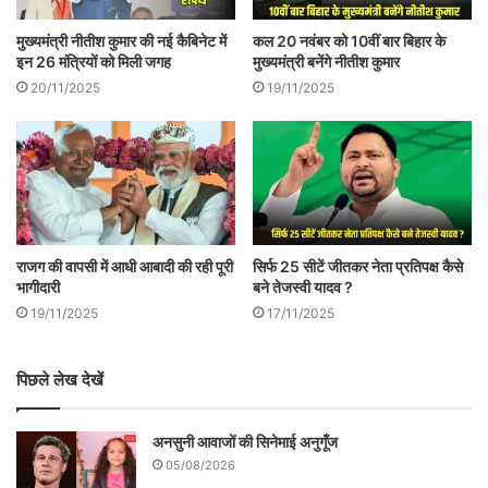
सेना की कार्रवाई पर सवाल उठाए.
मुख्यमंत्री नीतीश कुमार की नई कैबिनेट में
कल 20 नवंबर को 10वीं बार बिहार के
उन्होंने कहा कि ‘ये लोग सेना से सबूत मांग रहे हैं और
इन 26 मंत्रियों को मिली जगह
मुख्यमंत्री बनेंगे नीतीश कुमार
20/11/2025
19/11/2025
इन्हें सेना पर भरोसा नहीं है.’ रविशंकर प्रसाद ने इन
नेताओं के बयान को शर्मनाक बताया. उन्होंने कहा कि
ये जवानों की शहादत का मज़ाक बना रहे हैं ।
रविशंकर प्रसाद ने कहा, “कपिल सिब्बल का ट्वीट
देख रहा था। ये 10 साल केंद्रीय मंत्री थे। नामी-
राजग की वापसी में आधी आबादी की रही पूरी
सिर्फ 25 सीटें जीतकर नेता प्रतिपक्ष कैसे
गिरामी वकील हैं। लंदन में भारत की चुनाव प्रक्रिया
भागीदारी
बने तेजस्वी यादव ?
19/11/2025
17/11/2025
पर सवाल खड़े करते हैं। भारत की वायुसेना के शौर्य
पर सबूत मांग रहे हैं। तीसरे चिदंबरम साहब हैं। 10
पिछले लेख देखें
साल वह भी केंद्रीय मंत्री रहे हैं। निजी परेशानी में हैं
तो उन्हें ज्यादा नहीं कहूंगा। उन्होंने कहा कि भारतीय
अनसुनी आवाजों की सिनेमाई अनुगूँज
05/08/2026
सेना के वाइस एयरमार्शल ने हताहतों पर कुछ नहीं