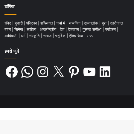
टॉपिक
संवेद
|
मुनादी
|
पत्रिका
|
शख्सियत
|
चर्चा में
|
सामयिक
|
सृजनलोक
|
मुद्दा
|
स्त्रीकाल
|
व्यंग्य
|
सिनेमा
|
साहित्य
|
अन्तर्राष्ट्रीय
|
देश
|
देशकाल
|
पुस्तक समीक्षा
|
पर्यावरण
|
आदिवासी
|
धर्म
|
संस्कृति
|
समाज
|
चतुर्दिक
|
ऐतिहासिक
|
राज्य
हमसे जुड़ें
Facebook
WhatsApp
Instagram
X
Pinterest
YouTube
LinkedIn