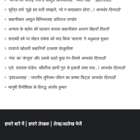
मानस की चौपाई जैसे हैं अब्दुल बिस्मिल्लाह : रमेश सिंह
samved
अनुभव सिन्हा से कहना चाहती हूँ कि न मौका देखा न
सुरेंद्र वर्मा ‘तुझे हम वली समझते, जो न बादाख़्वार होता’…!
सत्यदेव त्रिपाठी
वक्त, झट से शान से बिछी कार्पेट उठा दी। आँख-
कहानीकार अब्दुल बिस्मिल्लाह
बलिराज पाण्डेय
नाक-कान सबमें धूल घुस गयी है। सजे-धजे मॉल के
अन्याय के स्रोत की पहचान कराता कहानीकार
बजरंग बिहारी तिवारी
पीवीआर के सोफों में बैठकर धूल फाँकू मैं?
शताब्दी वर्ष पर मोहन राकेश को याद किया ‘बतरस’ ने
मधुबाला शुक्ल
दरवाजे खोलती कहानियाँ
प्रकाश देवकुलिश
.
‘मंच’ का ‘कंजूस’ और उससे उठते कुछ रंग-विमर्श
सत्यदेव त्रिपाठी
प्रो. दयाराम पांडेय: साँवरिया ज्ञानी गुरु से इकली लाश तक…!
सत्यदेव त्रिपाठी
‘इंशाअल्लाह’ : भारतीय मुस्लिम-जीवन का कच्चा चिट्ठा
सत्यदेव त्रिपाठी
मानुषी विभीषिका के विरुद्ध
संजीव कुमार
हमारे बारे में
|
हमारे लेखक
|
लेख/आलेख भेजें