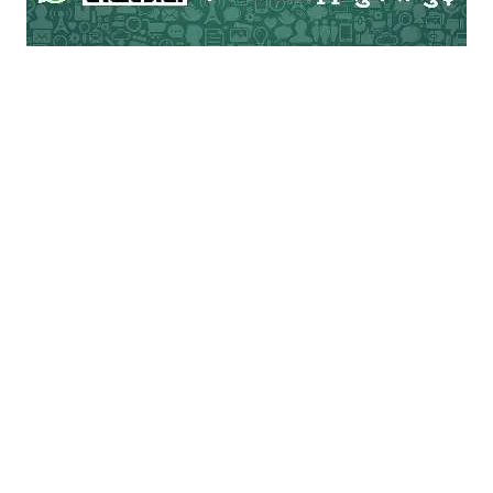
खेली हो जिसमें तोते जैसे हरे रंग का एक टिड्डा होता
था, उसके पंख धागे से बाँध देते थे? या वो वाला जब
गलती से चिड़िया कमरे में घुस जाए तो खिड़की-
दरवाजे सब बन्द कर के बाहर निकलने की उसकी
बेचैनी देखते रहो या फिर बॉयलॉजी के प्रैक्टिकल में
बेहोश होने से पहले ही मेढ़क की चीरफाड़……छोड़ो ये
बातें। ये तो बचपन की बातें हैं। अब तो हम बड़े हो गए
हैं। बड़ों की बातें करते हैं। तुम भी बोलो बॉस के जैसे
मीठा, बॉस के बॉस सा मीठा, सीईओ जैसा मीठा, मंत्री
जैसा…” वह बोलते जा रहा था, बोलते जा रहा था।
अचानक अपना कप मेरे सामने रख कर फट पड़ा।
लो, तुम भी पिलाओ मुझे बॉस की तरह अपने हाथ से
बना कर शिष्ट अंदाज में चाय। जब चाय पी लूंगा।