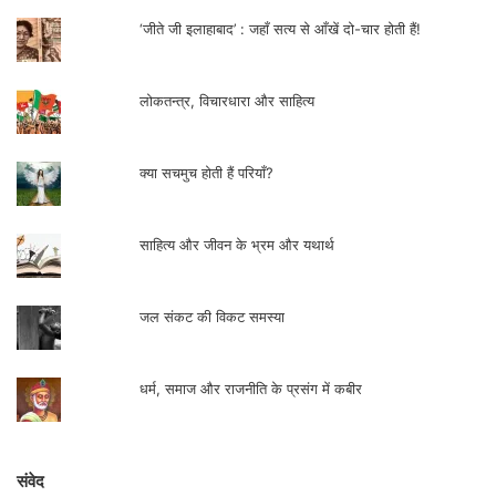
प्लांट- मटकेनुमा होता है। हिन्दी में इसे ‘घटपरणी’ या
‘जीते जी इलाहाबाद’ : जहाँ सत्य से आँखें दो-चार होती हैं!
‘मंकी कप’ भी कहते हैं।
लोकतन्त्र, विचारधारा और साहित्य
क्या सचमुच होती हैं परियाँ?
साहित्य और जीवन के भ्रम और यथार्थ
‘सनड्यू’ सुराहीदार मीठा जूस फेंकने वाला एक दूसरा
मांसाहारी पौधा होता है जो कीट-पतंगों, मक्खियों को
जल संकट की विकट समस्या
फंसाकर उनको भोजन बनाता है। इस तरह के राक्षसी
प्रवृत्तियों वाले ढेर सारे पेड़-पौधों को कहानी के एक
धर्म, समाज और राजनीति के प्रसंग में कबीर
पात्र कान्ति बाबू ने अपने ग्रीन हाउस में देश विदेश
से एकत्र किया है। पेशे से वे वनस्पति शास्त्र के
प्रोफेसर रहे हैं। कथा में कान्ति बाबू लेखक परिमल
संवेद