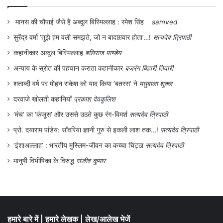
के पास एक लम्बे अरसे बाद पहुँचते हैं। जो कभी
मानस की चौपाई जैसे हैं अब्दुल बिस्मिल्लाह : रमेश सिंह
samved
अव्वल दर्जे का निशानेबाज भी रहा है।
सुरेंद्र वर्मा ‘तुझे हम वली समझते, जो न बादाख़्वार होता’…!
सत्यदेव त्रिपाठी
भले ही उसकी वर्तमान प्रवृत्ति बिल्कुल ही अहिंसक हो
कहानीकार अब्दुल बिस्मिल्लाह
बलिराज पाण्डेय
अन्याय के स्रोत की पहचान कराता कहानीकार
बजरंग बिहारी तिवारी
चुकी है। पर कान्ति बाबू का ध्यान लेखक के कमरे की
शताब्दी वर्ष पर मोहन राकेश को याद किया ‘बतरस’ ने
मधुबाला शुक्ल
दीवार पर टंगी ‘बाघ की छाल’, उसकी अव्वल
दरवाजे खोलती कहानियाँ
प्रकाश देवकुलिश
निशानेबाजी के प्रमाण पर ही रहता है। बातों–बातों में
‘मंच’ का ‘कंजूस’ और उससे उठते कुछ रंग-विमर्श
सत्यदेव त्रिपाठी
कान्ति बाबू कहते हैं कि “एक प्राणी से दूसरे प्राणी का
प्रो. दयाराम पांडेय: साँवरिया ज्ञानी गुरु से इकली लाश तक…!
सत्यदेव त्रिपाठी
भोज्य और भक्षक का सम्बन्ध सृष्टि के प्रारम्भ से ही
‘इंशाअल्लाह’ : भारतीय मुस्लिम-जीवन का कच्चा चिट्ठा
सत्यदेव त्रिपाठी
चला आ रहा है”। ऐसे संवाद के माध्यम से वे लेखक
मानुषी विभीषिका के विरुद्ध
संजीव कुमार
को अपने आने का मकसद बताते हैं कि वह अपनी
निशानेबाजी को अतीत कह कर न टाले बल्कि उनके
साथ अपनी बन्दूक लेकर चले। उसका मानो आज भी
हमारे बारे में
|
हमारे लेखक
|
लेख/आलेख भेजें