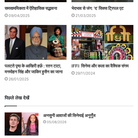
लिखी है, उनका जाल भी कम मायावी और चमत्कारी
समसामयिकता में ऐतिहासिक सद्भावना
भेदभाव से जंग: ‘द’ सिक्स ट्रिपल एट
नहीं है।
09/04/2025
21/03/2025
पलटते पृष्ठ के आखिरी हर्फ़ : रतन टाटा,
IFFI: सिनेमा और कला का वैश्विक संगम
मनमोहन सिंह और जाकिर हुसैन का जाना
29/11/2024
26/01/2025
पिछले लेख देखें
बंगला में उनका एक सौ एक चमत्कारी कहानियों का
संग्रह अत्यन्त लोकप्रिय हुआ ही है पर उसके साथ-
अनसुनी आवाजों की सिनेमाई अनुगूँज
साथ उनकी बारह कहानियों का भी संकलन अत्यन्त
05/08/2026
ही प्रसिद्ध हुआ है। इस संकलन में सदा उनके नाम में