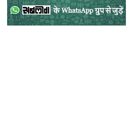
जरूर थमाती है, जिसे लेकर वह परिवेशगत वैर भाव
वैमनस्य, ईर्ष्या, लोभ, शुद्रता जैसे मूल्यहीन सन्त्रास
की बौछार को थोड़ी देर के लिए ही सही, थाम ले और
अन्ततः खुद को बचा ले। ऐसे में उनकी एक वैज्ञानिक
काहानी ‘सेंटोपस की भूख’ को ही यदि लें तो यह मानव
और प्रकृति की अन्न्योन्याश्रिता को उजागर करती
एक विशिष्ट प्रकार की वैज्ञानिक कथा है।
यह उद्भिद विज्ञान का एक वैचित्र्य खोलता है। एक
तरफ दार्शनिकों ने जहाँ प्रकृति को सर्वाधिक
विवेकवान माना है वहीं राय की कहानी यह सिद्ध करती
है की कहीं–कहीं पूरी तरह से मानव की तरह ही
अविवेकी, असंवेदनशील, अतिक्रमणकारी, विध्वंशक,